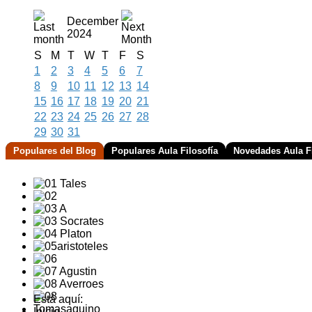
December
2024
S
M
T
W
T
F
S
1
2
3
4
5
6
7
8
9
10
11
12
13
14
15
16
17
18
19
20
21
22
23
24
25
26
27
28
29
30
31
Populares del Blog
Populares Aula Filosofía
Novedades Aula Fi
Está aquí:
Inicio