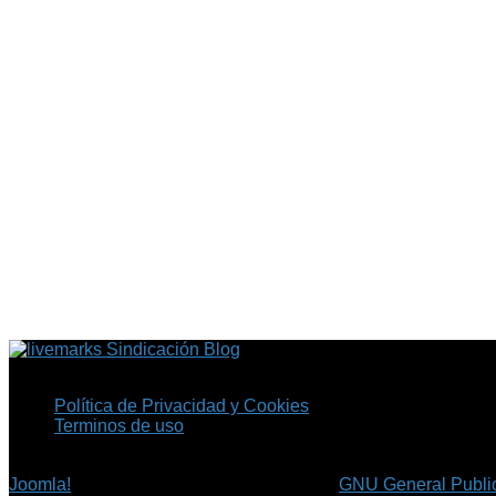
Sindicación Blog
Política de Privacidad y Cookies
Terminos de uso
Copyright © 2026 Fil.ex . Todos los derechos reservados.
Joomla!
es software libre, liberado bajo la
GNU General Public