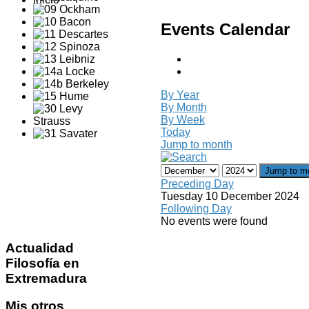
Events Calendar
By Year
By Month
By Week
Today
Jump to month
Jump to m
Preceding Day
Tuesday 10 December 2024
Following Day
No events were found
Actualidad
Filosofía en
Extremadura
Mis
otros