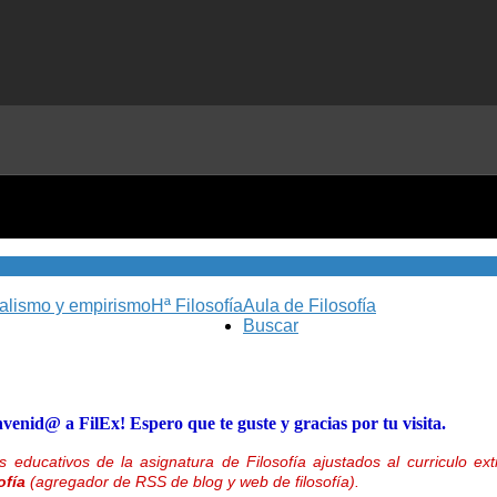
nalismo y empirismo
Hª Filosofía
Aula de Filosofía
Buscar
nvenid@ a FilEx! Espero que te guste y gracias por tu visita.
 educativos de la asignatura de Filosofía ajustados al curriculo 
ofía
(agregador de RSS de blog y web de filosofía).