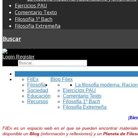
Ejercicios PAU
Comentario Texto
Filosofía 1º Bach
Filosofía Extremeña
Buscar
Login
Register
Buscar
Inicio
FilEx
Blog Filex
Filosofía
La filosofía moderna. Racio
Sociedad
Ejercicios PAU
Educación
Comentario Texto
Recursos
Filosofía 1º Bach
Filosofía Extremeña
¡Bie
FilEx es un espacio web en el que se pueden encontrar materiales
disponible un
Blog
(información y reflexiones) y un
Planeta de Filos