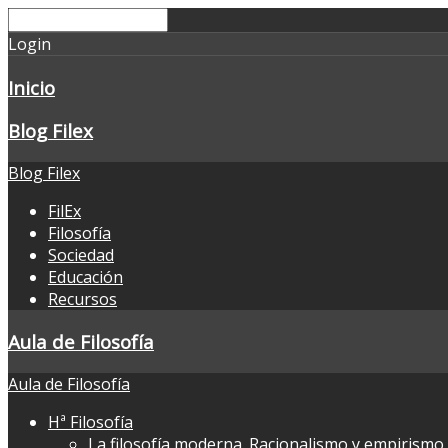
Login
Inicio
Blog Filex
Blog Filex
FilEx
Filosofía
Sociedad
Educación
Recursos
Aula de Filosofía
Aula de Filosofía
Hª Filosofía
La filosofía moderna. Racionalismo y empirismo