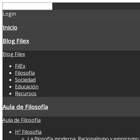
Login
Inicio
Blog Filex
Blog Filex
FilEx
Filosofía
Sociedad
Educación
Recursos
Aula de Filosofía
Aula de Filosofía
Hª Filosofía
La filosofía moderna. Racionalismo y empirismo