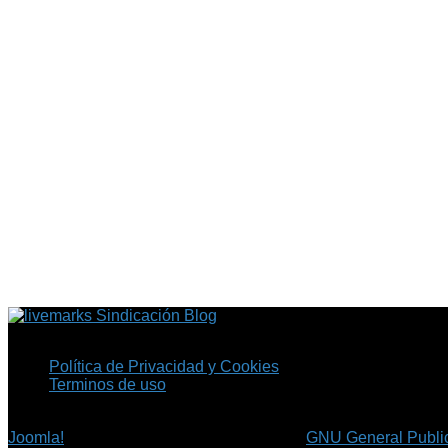
Sindicación Blog
Política de Privacidad y Cookies
Terminos de uso
Copyright © 2026 Fil.ex . Todos los derechos reservados.
Joomla!
es software libre, liberado bajo la
GNU General Public