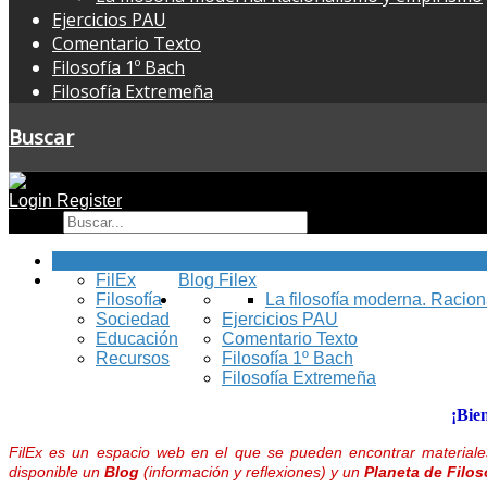
Ejercicios PAU
Comentario Texto
Filosofía 1º Bach
Filosofía Extremeña
Buscar
Login
Register
Buscar
Inicio
FilEx
Blog Filex
Filosofía
La filosofía moderna. Racio
Sociedad
Ejercicios PAU
Educación
Comentario Texto
Recursos
Filosofía 1º Bach
Filosofía Extremeña
¡Bie
FilEx es un espacio web en el que se pueden encontrar materiales
disponible un
Blog
(información y reflexiones) y un
Planeta de Filos