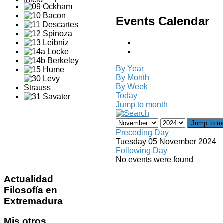
Events Calendar
By Year
By Month
By Week
Today
Jump to month
Jump to m
Preceding Day
Tuesday 05 November 2024
Following Day
No events were found
Actualidad
Filosofía en
Extremadura
Mis
otros