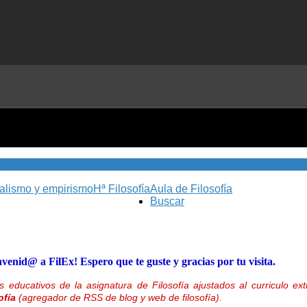
nalismo y empirismo
Hª Filosofía
Aula de Filosofía
Buscar
nvenid@ a FilEx! Espero que te guste y gracias por tu visita.
 educativos de la asignatura de Filosofía ajustados al curriculo 
ofía
(agregador de RSS de blog y web de filosofía).