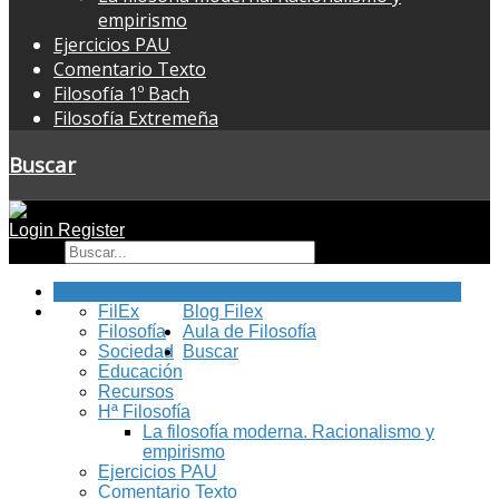
empirismo
Ejercicios PAU
Comentario Texto
Filosofía 1º Bach
Filosofía Extremeña
Buscar
Login
Register
Buscar
Inicio
FilEx
Blog Filex
Filosofía
Aula de Filosofía
Sociedad
Buscar
Educación
Recursos
Hª Filosofía
La filosofía moderna. Racionalismo y
empirismo
Ejercicios PAU
Comentario Texto