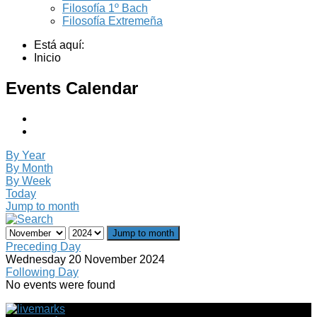
Filosofía 1º Bach
Filosofía Extremeña
Está aquí:
Inicio
Events Calendar
By Year
By Month
By Week
Today
Jump to month
Jump to month
Preceding Day
Wednesday 20 November 2024
Following Day
No events were found