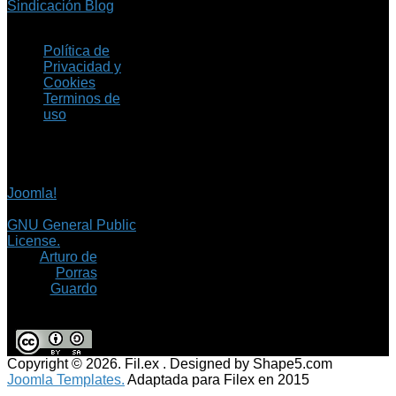
Sindicación Blog
Política de
Privacidad y
Cookies
Terminos de
uso
Copyright © 2026 Fil.ex
. Todos los derechos
reservados.
Joomla!
es software
libre, liberado bajo la
GNU General Public
License.
©
Arturo de
Porras
Guardo
Copyright © 2026. Fil.ex . Designed by Shape5.com
Joomla Templates.
Adaptada para Filex en 2015