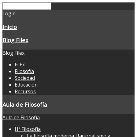
Login
Inicio
Blog Filex
Blog Filex
FilEx
Filosofía
Sociedad
Educación
Recursos
Aula de Filosofía
Aula de Filosofía
Hª Filosofía
La filosofía moderna. Racionalismo y