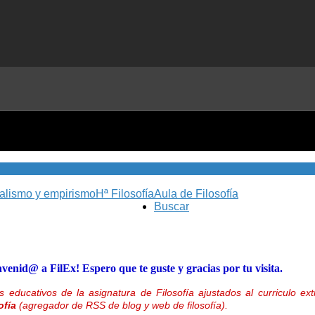
nalismo y empirismo
Hª Filosofía
Aula de Filosofía
Buscar
nvenid@ a FilEx! Espero que te guste y gracias por tu visita.
 educativos de la asignatura de Filosofía ajustados al curriculo 
ofía
(agregador de RSS de blog y web de filosofía).