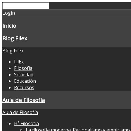
Login
Inicio
Blog Filex
Blog Filex
FilEx
Filosofía
Sociedad
Educación
Recursos
Aula de Filosofía
Aula de Filosofía
Hª Filosofía
La filosofía moderna. Racionalismo y empirismo