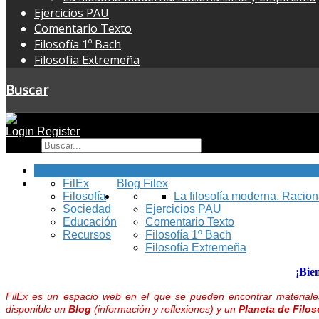
Ejercicios PAU
Comentario Texto
Filosofía 1º Bach
Filosofía Extremeña
Buscar
Login
Register
Buscar
Inicio
FilEx
Blog Filex
Filosofía
La filosofía moderna. Racio
Sociedad
Ejercicios PAU
Educación
Comentario Texto
Recursos
Filosofía 1º Bach
Filosofía Extremeña
¡Bie
FilEx es un espacio web en el que se pueden encontrar materiales
disponible un
Blog
(información y reflexiones) y un
Planeta de Filos