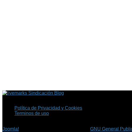
Sindicación Blog
Política de Privacidad y Cookies
Terminos de uso
Copyright © 2026 Fil.ex . Todos los derechos reservados.
Joomla!
es software libre, liberado bajo la
GNU General Public