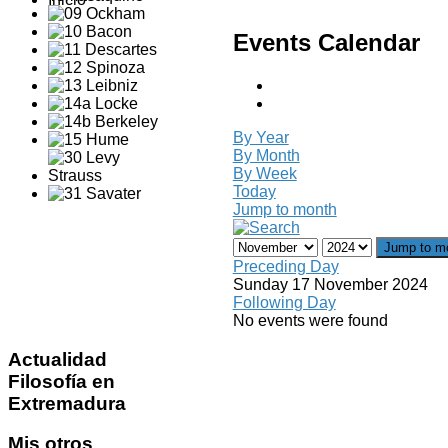
Events Calendar
By Year
By Month
By Week
Today
Jump to month
Jump to m
Preceding Day
Sunday 17 November 2024
Following Day
No events were found
Actualidad
Filosofía en
Extremadura
Mis
otros