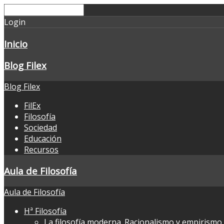
Login
Inicio
Blog Filex
Blog Filex
FilEx
Filosofía
Sociedad
Educación
Recursos
Aula de Filosofía
Aula de Filosofía
Hª Filosofía
La filosofía moderna. Racionalismo y empirismo