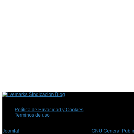
Sindicación Blog
Política de Privacidad y Cookies
Terminos de uso
Copyright © 2026 Fil.ex . Todos los derechos reservados.
Joomla!
es software libre, liberado bajo la
GNU General Public