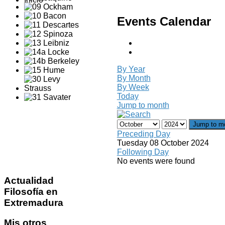
Events Calendar
By Year
By Month
By Week
Today
Jump to month
Jump to m
Preceding Day
Tuesday 08 October 2024
Following Day
No events were found
Actualidad
Filosofía en
Extremadura
Mis
otros