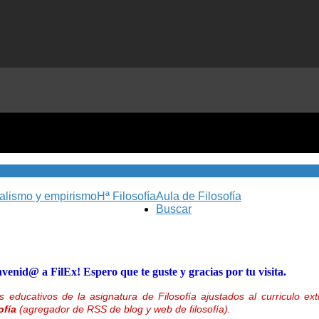
nalismo y empirismo
Hª Filosofía
Aula de Filosofía
Buscar
nvenid@ a FilEx! Espero que te guste y gracias por tu visita.
 educativos de la asignatura de Filosofía ajustados al curriculo 
ofía
(agregador de RSS de blog y web de filosofía).