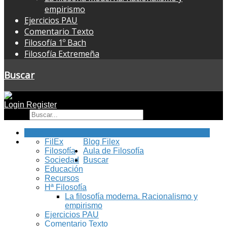
empirismo
Ejercicios PAU
Comentario Texto
Filosofía 1º Bach
Filosofía Extremeña
Buscar
Login
Register
Buscar
Inicio
FilEx
Blog Filex
Filosofía
Aula de Filosofía
Sociedad
Buscar
Educación
Recursos
Hª Filosofía
La filosofía moderna. Racionalismo y
empirismo
Ejercicios PAU
Comentario Texto