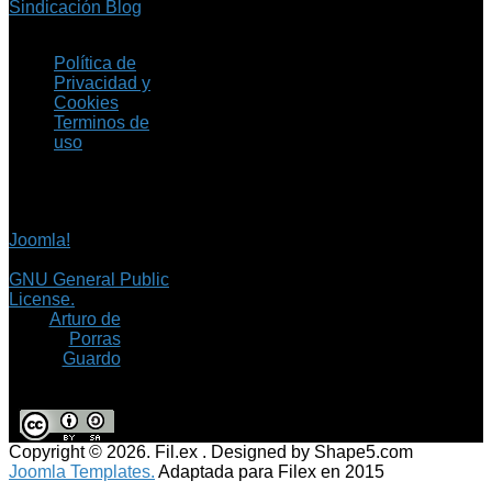
Sindicación Blog
Política de
Privacidad y
Cookies
Terminos de
uso
Copyright © 2026 Fil.ex
. Todos los derechos
reservados.
Joomla!
es software
libre, liberado bajo la
GNU General Public
License.
©
Arturo de
Porras
Guardo
Copyright © 2026. Fil.ex . Designed by Shape5.com
Joomla Templates.
Adaptada para Filex en 2015