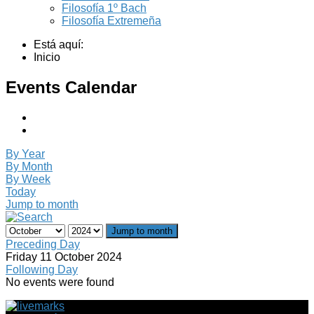
Filosofía 1º Bach
Filosofía Extremeña
Está aquí:
Inicio
Events Calendar
By Year
By Month
By Week
Today
Jump to month
Jump to month
Preceding Day
Friday 11 October 2024
Following Day
No events were found