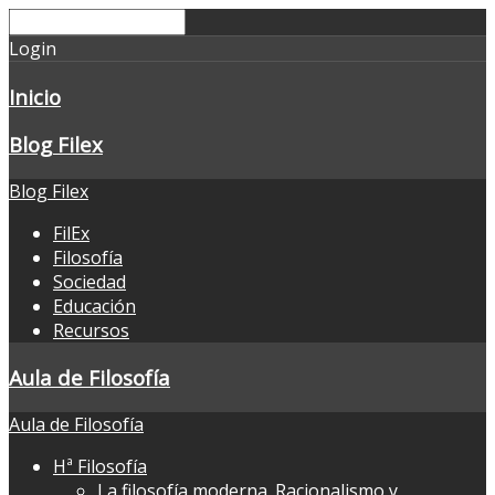
Login
Inicio
Blog Filex
Blog Filex
FilEx
Filosofía
Sociedad
Educación
Recursos
Aula de Filosofía
Aula de Filosofía
Hª Filosofía
La filosofía moderna. Racionalismo y