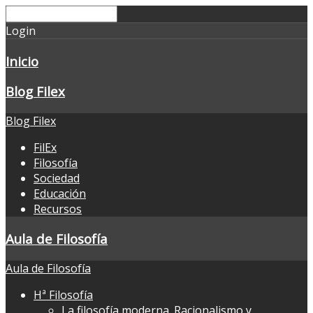
Login
Inicio
Blog Filex
Blog Filex
FilEx
Filosofía
Sociedad
Educación
Recursos
Aula de Filosofía
Aula de Filosofía
Hª Filosofía
La filosofía moderna. Racionalismo y