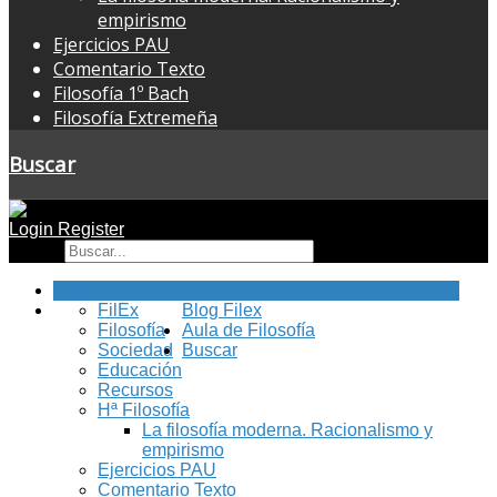
empirismo
Ejercicios PAU
Comentario Texto
Filosofía 1º Bach
Filosofía Extremeña
Buscar
Login
Register
Buscar
Inicio
FilEx
Blog Filex
Filosofía
Aula de Filosofía
Sociedad
Buscar
Educación
Recursos
Hª Filosofía
La filosofía moderna. Racionalismo y
empirismo
Ejercicios PAU
Comentario Texto