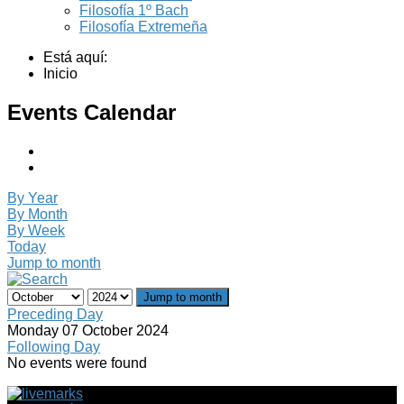
Filosofía 1º Bach
Filosofía Extremeña
Está aquí:
Inicio
Events Calendar
By Year
By Month
By Week
Today
Jump to month
Jump to month
Preceding Day
Monday 07 October 2024
Following Day
No events were found