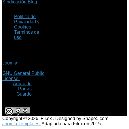
Sindicación Blog
Política de
Privacidad y
Cookies
Terminos de
uso
Copyright © 2026 Fil.ex
. Todos los derechos
reservados.
Joomla!
es software
libre, liberado bajo la
GNU General Public
License.
©
Arturo de
Porras
Guardo
Copyright © 2026. Fil.ex . Designed by Shape5.com
Joomla Templates.
Adaptada para Filex en 2015