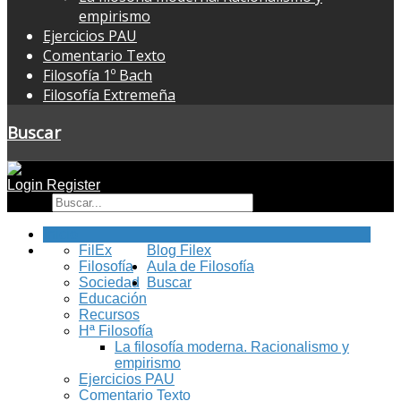
empirismo
Ejercicios PAU
Comentario Texto
Filosofía 1º Bach
Filosofía Extremeña
Buscar
Login
Register
Buscar
Inicio
FilEx
Blog Filex
Filosofía
Aula de Filosofía
Sociedad
Buscar
Educación
Recursos
Hª Filosofía
La filosofía moderna. Racionalismo y
empirismo
Ejercicios PAU
Comentario Texto