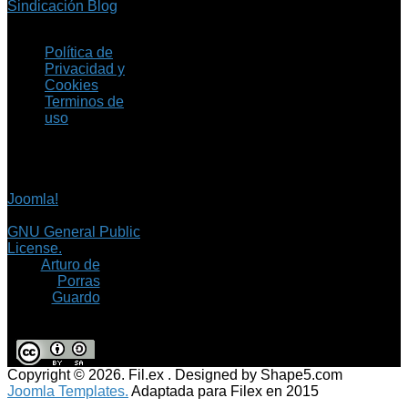
Sindicación Blog
Política de
Privacidad y
Cookies
Terminos de
uso
Copyright © 2026 Fil.ex
. Todos los derechos
reservados.
Joomla!
es software
libre, liberado bajo la
GNU General Public
License.
©
Arturo de
Porras
Guardo
Copyright © 2026. Fil.ex . Designed by Shape5.com
Joomla Templates.
Adaptada para Filex en 2015