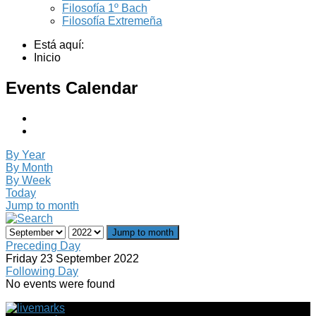
Filosofía 1º Bach
Filosofía Extremeña
Está aquí:
Inicio
Events Calendar
By Year
By Month
By Week
Today
Jump to month
Jump to month
Preceding Day
Friday 23 September 2022
Following Day
No events were found