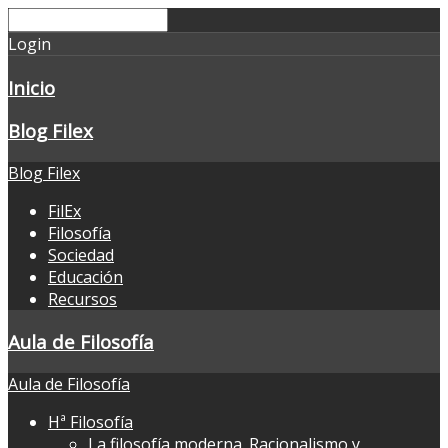
Login
Inicio
Blog Filex
Blog Filex
FilEx
Filosofía
Sociedad
Educación
Recursos
Aula de Filosofía
Aula de Filosofía
Hª Filosofía
La filosofía moderna. Racionalismo y