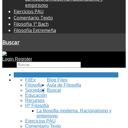
empirismo
Ejercicios PAU
Comentario Texto
Filosofía 1º Bach
Filosofía Extremeña
Buscar
Login
Register
Buscar
Inicio
FilEx
Blog Filex
Filosofía
Aula de Filosofía
Sociedad
Buscar
Educación
Recursos
Hª Filosofía
La filosofía moderna. Racionalismo y
empirismo
Ejercicios PAU
Comentario Texto