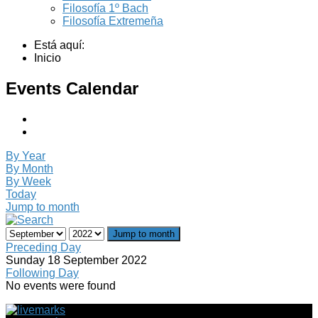
Filosofía 1º Bach
Filosofía Extremeña
Está aquí:
Inicio
Events Calendar
By Year
By Month
By Week
Today
Jump to month
Jump to month
Preceding Day
Sunday 18 September 2022
Following Day
No events were found