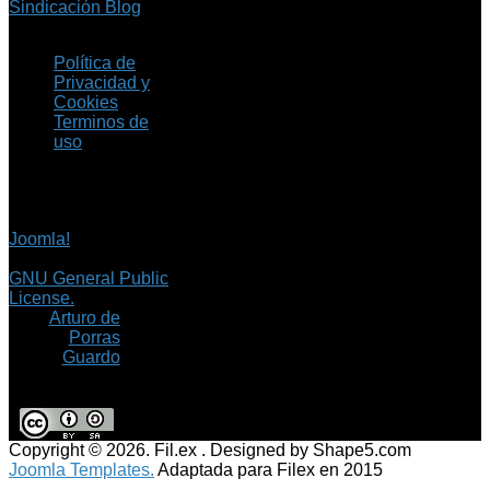
Sindicación Blog
Política de
Privacidad y
Cookies
Terminos de
uso
Copyright © 2026 Fil.ex
. Todos los derechos
reservados.
Joomla!
es software
libre, liberado bajo la
GNU General Public
License.
©
Arturo de
Porras
Guardo
Copyright © 2026. Fil.ex . Designed by Shape5.com
Joomla Templates.
Adaptada para Filex en 2015