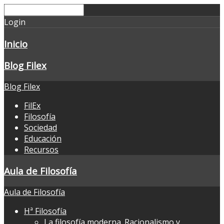
Login
Inicio
Blog Filex
Blog Filex
FilEx
Filosofía
Sociedad
Educación
Recursos
Aula de Filosofía
Aula de Filosofía
Hª Filosofía
La filosofía moderna. Racionalismo y