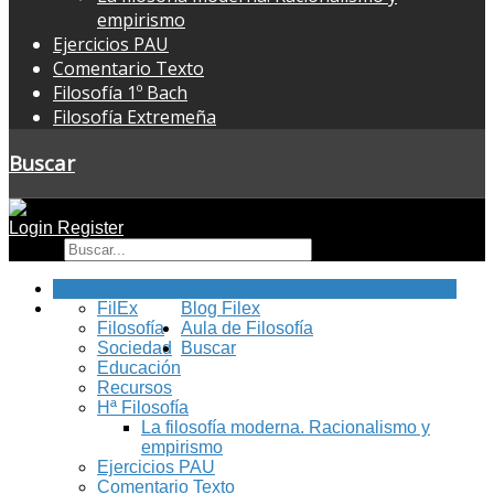
empirismo
Ejercicios PAU
Comentario Texto
Filosofía 1º Bach
Filosofía Extremeña
Buscar
Login
Register
Buscar
Inicio
FilEx
Blog Filex
Filosofía
Aula de Filosofía
Sociedad
Buscar
Educación
Recursos
Hª Filosofía
La filosofía moderna. Racionalismo y
empirismo
Ejercicios PAU
Comentario Texto