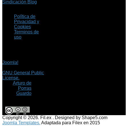
Sindicación Blog
Política de
Privacidad y
Cookies
Terminos de
uso
Copyright © 2026 Fil.ex
. Todos los derechos
reservados.
Joomla!
es software
libre, liberado bajo la
GNU General Public
License.
©
Arturo de
Porras
Guardo
Copyright © 2026. Fil.ex . Designed by Shape5.com
Joomla Templates.
Adaptada para Filex en 2015