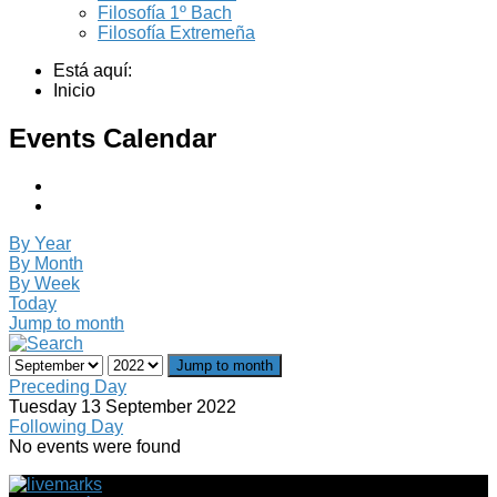
Filosofía 1º Bach
Filosofía Extremeña
Está aquí:
Inicio
Events Calendar
By Year
By Month
By Week
Today
Jump to month
Jump to month
Preceding Day
Tuesday 13 September 2022
Following Day
No events were found