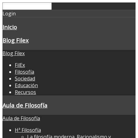
Login
Inicio
Blog Filex
Blog Filex
FilEx
Filosofía
Sociedad
Educación
Recursos
Aula de Filosofía
Aula de Filosofía
Hª Filosofía
La filosofía moderna. Racionalismo y