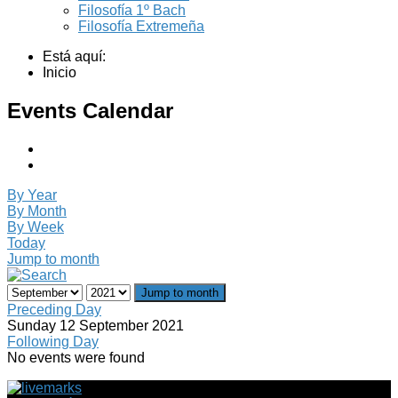
Filosofía 1º Bach
Filosofía Extremeña
Está aquí:
Inicio
Events Calendar
By Year
By Month
By Week
Today
Jump to month
Jump to month
Preceding Day
Sunday 12 September 2021
Following Day
No events were found