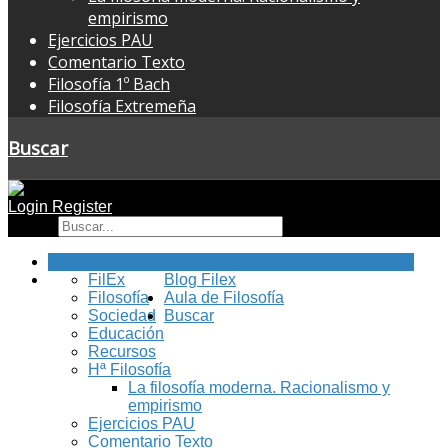
empirismo
Ejercicios PAU
Comentario Texto
Filosofía 1º Bach
Filosofía Extremeña
Buscar
Login
Register
Buscar
Inicio
FilEx
Blog Filex
Filosofía
Aula de Filosofía
Sociedad
Buscar
Educación
Recursos
Hª Filosofía
La filosofía moderna. Racionalismo y
empirismo
Ejercicios PAU
Comentario Texto