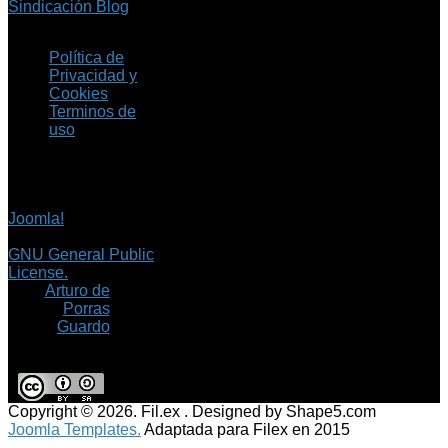
Sindicación Blog
Política de
Privacidad y
Cookies
Terminos de
uso
Copyright © 2026 Fil.ex
. Todos los derechos
reservados.
Joomla!
es software
libre, liberado bajo la
GNU General Public
License.
©
Arturo de
Porras
Guardo
Copyright © 2026. Fil.ex . Designed by Shape5.com
Joomla Templates.
Adaptada para Filex en 2015