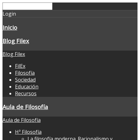
Login
Inicio
Blog Filex
Blog Filex
FilEx
Filosofía
Sociedad
Educación
Recursos
Aula de Filosofía
Aula de Filosofía
Hª Filosofía
La filosofía moderna. Racionalismo y