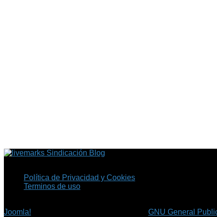
Sindicación Blog
Política de Privacidad y Cookies
Terminos de uso
Copyright © 2026 Fil.ex . Todos los derechos reservados.
Joomla!
es software libre, liberado bajo la
GNU General Public