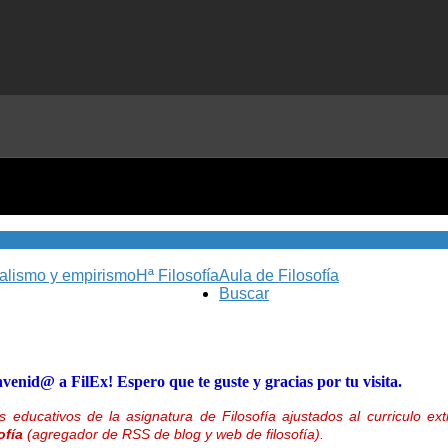
nalismo y empirismo
Hª Filosofía
Aula de Filosofía
Buscar
nvenid@ a FilEx! Espero que te guste y gracias por tu visita.
 educativos de la asignatura de Filosofía ajustados al curriculo 
ofía
(agregador de RSS de blog y web de filosofía).