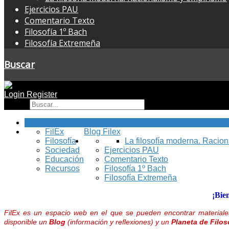
Ejercicios PAU
Comentario Texto
Filosofía 1º Bach
Filosofía Extremeña
Buscar
Login
Register
Buscar
Inicio
FilEx
Blog Filex
Filosofía
La filosofía moderna. Racio
Sociedad
Ejercicios PAU
Educación
Comentario Texto
Recursos
Filosofía 1º Bach
Filosofía Extremeña
¡Bie
FilEx es un espacio web en el que se pueden encontrar materiales
disponible un
Blog
(información y reflexiones) y un
Planeta de Filos