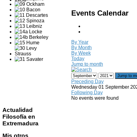
Events Calendar
By Year
By Month
By Week
Today
Jump to month
Jump to m
Preceding Day
Wednesday 01 September 20
Following Day
No events were found
Actualidad
Filosofía en
Extremadura
Mis
otros