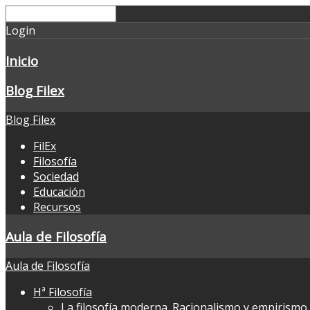
Login
Inicio
Blog Filex
Blog Filex
FilEx
Filosofía
Sociedad
Educación
Recursos
Aula de Filosofía
Aula de Filosofía
Hª Filosofía
La filosofía moderna. Racionalismo y empirismo