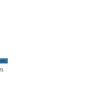
onth
21