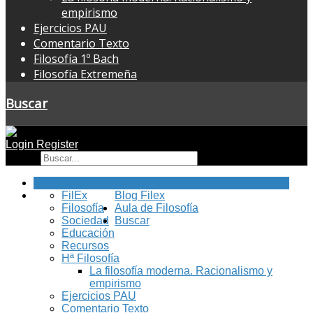
empirismo
Ejercicios PAU
Comentario Texto
Filosofía 1º Bach
Filosofía Extremeña
Buscar
Login
Register
Buscar
Inicio
FilEx
Blog Filex
Filosofía
Aula de Filosofía
Sociedad
Buscar
Educación
Recursos
Hª Filosofía
La filosofía moderna. Racionalismo y
empirismo
Ejercicios PAU
Comentario Texto