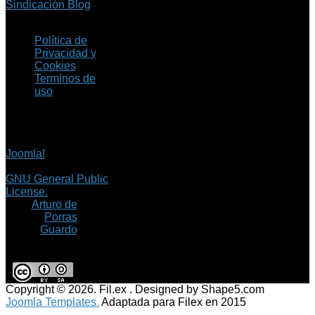
Sindicación Blog
Política de
Privacidad y
Cookies
Terminos de
uso
Copyright © 2026 Fil.ex
. Todos los derechos
reservados.
Joomla!
es software
libre, liberado bajo la
GNU General Public
License.
©
Arturo de
Porras
Guardo
Copyright © 2026. Fil.ex . Designed by Shape5.com
Joomla Templates.
Adaptada para Filex en 2015