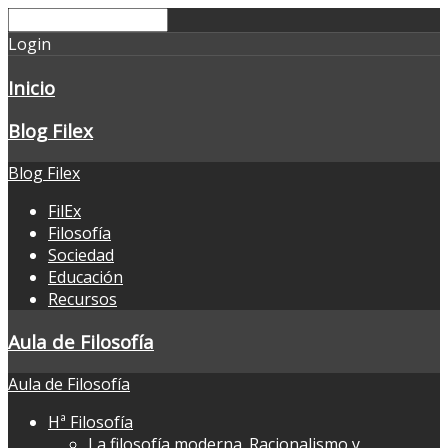
Login
Inicio
Blog Filex
Blog Filex
FilEx
Filosofía
Sociedad
Educación
Recursos
Aula de Filosofía
Aula de Filosofía
Hª Filosofía
La filosofía moderna. Racionalismo y