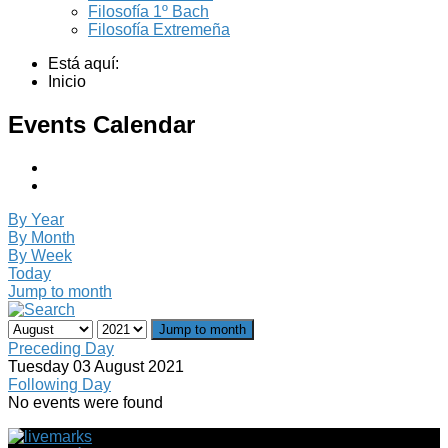
Filosofía 1º Bach
Filosofía Extremeña
Está aquí:
Inicio
Events Calendar
By Year
By Month
By Week
Today
Jump to month
Jump to month
Preceding Day
Tuesday 03 August 2021
Following Day
No events were found