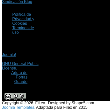
Sindicación Blog
Política de
Privacidad y
Cookies
Terminos de
uso
Copyright © 2026 Fil.ex
. Todos los derechos
reservados.
Joomla!
es software
libre, liberado bajo la
GNU General Public
License.
©
Arturo de
Porras
Guardo
Copyright © 2026. Fil.ex . Designed by Shape5.com
Joomla Templates.
Adaptada para Filex en 2015