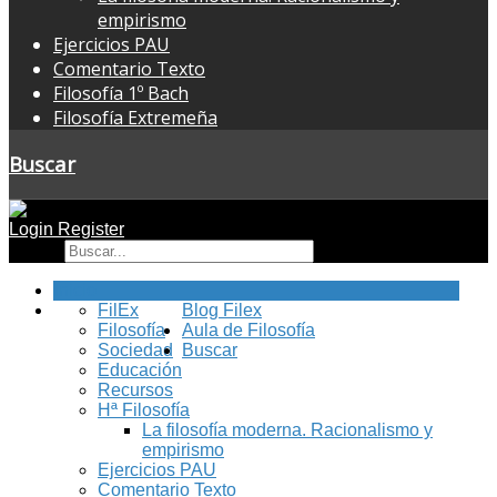
empirismo
Ejercicios PAU
Comentario Texto
Filosofía 1º Bach
Filosofía Extremeña
Buscar
Login
Register
Buscar
Inicio
FilEx
Blog Filex
Filosofía
Aula de Filosofía
Sociedad
Buscar
Educación
Recursos
Hª Filosofía
La filosofía moderna. Racionalismo y
empirismo
Ejercicios PAU
Comentario Texto