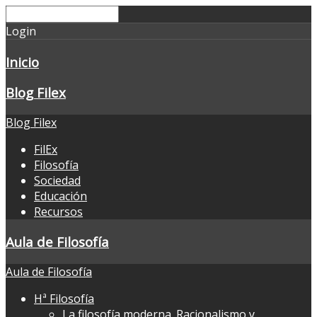
Login
Inicio
Blog Filex
Blog Filex
FilEx
Filosofía
Sociedad
Educación
Recursos
Aula de Filosofía
Aula de Filosofía
Hª Filosofía
La filosofía moderna. Racionalismo y