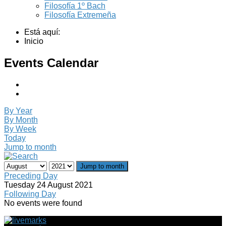
Filosofía 1º Bach
Filosofía Extremeña
Está aquí:
Inicio
Events Calendar
By Year
By Month
By Week
Today
Jump to month
Jump to month
Preceding Day
Tuesday 24 August 2021
Following Day
No events were found