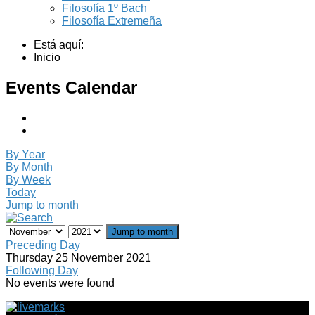
Filosofía 1º Bach
Filosofía Extremeña
Está aquí:
Inicio
Events Calendar
By Year
By Month
By Week
Today
Jump to month
Jump to month
Preceding Day
Thursday 25 November 2021
Following Day
No events were found