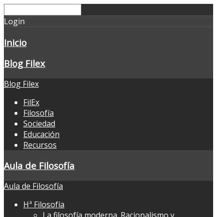
Login
Inicio
Blog Filex
Blog Filex
FilEx
Filosofía
Sociedad
Educación
Recursos
Aula de Filosofía
Aula de Filosofía
Hª Filosofía
La filosofía moderna. Racionalismo y