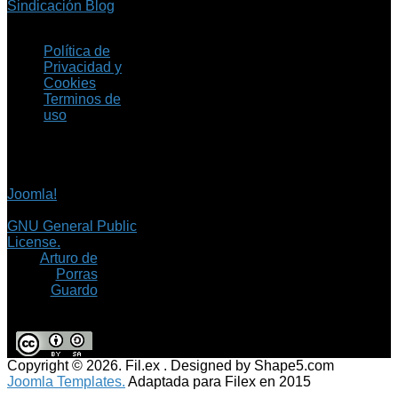
Sindicación Blog
Política de
Privacidad y
Cookies
Terminos de
uso
Copyright © 2026 Fil.ex
. Todos los derechos
reservados.
Joomla!
es software
libre, liberado bajo la
GNU General Public
License.
©
Arturo de
Porras
Guardo
Copyright © 2026. Fil.ex . Designed by Shape5.com
Joomla Templates.
Adaptada para Filex en 2015