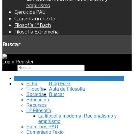
empirismo
Ejercicios PAU
Comentario Texto
Filosofía 1º Bach
Filosofía Extremeña
Buscar
Login
Register
Buscar
Inicio
FilEx
Blog Filex
Filosofía
Aula de Filosofía
Sociedad
Buscar
Educación
Recursos
Hª Filosofía
La filosofía moderna. Racionalismo y
empirismo
Ejercicios PAU
Comentario Texto