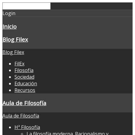
Login
Inicio
Blog Filex
Blog Filex
FilEx
Filosofía
Sociedad
Educación
Recursos
Aula de Filosofía
Aula de Filosofía
Hª Filosofía
La filosofía moderna. Racionalismo y