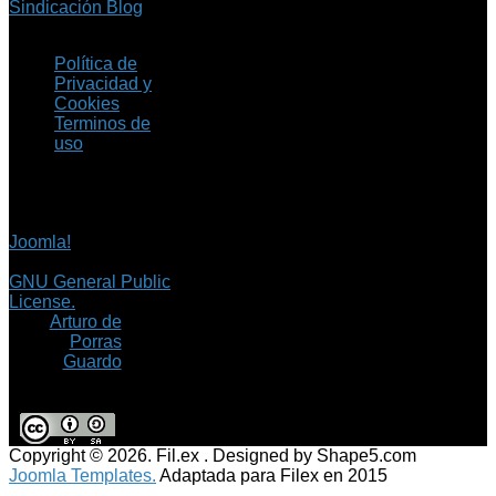
Sindicación Blog
Política de
Privacidad y
Cookies
Terminos de
uso
Copyright © 2026 Fil.ex
. Todos los derechos
reservados.
Joomla!
es software
libre, liberado bajo la
GNU General Public
License.
©
Arturo de
Porras
Guardo
Copyright © 2026. Fil.ex . Designed by Shape5.com
Joomla Templates.
Adaptada para Filex en 2015