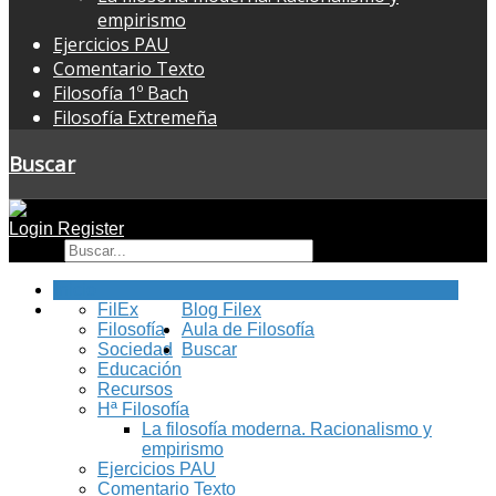
empirismo
Ejercicios PAU
Comentario Texto
Filosofía 1º Bach
Filosofía Extremeña
Buscar
Login
Register
Buscar
Inicio
FilEx
Blog Filex
Filosofía
Aula de Filosofía
Sociedad
Buscar
Educación
Recursos
Hª Filosofía
La filosofía moderna. Racionalismo y
empirismo
Ejercicios PAU
Comentario Texto