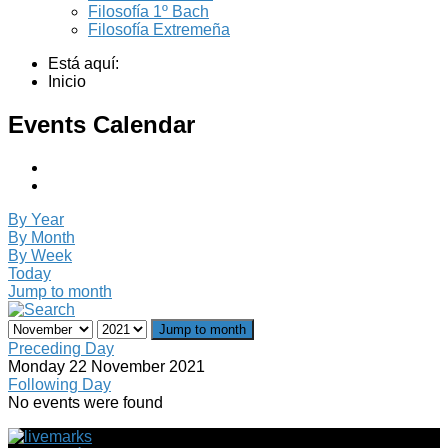
Filosofía 1º Bach
Filosofía Extremeña
Está aquí:
Inicio
Events Calendar
By Year
By Month
By Week
Today
Jump to month
Jump to month
Preceding Day
Monday 22 November 2021
Following Day
No events were found