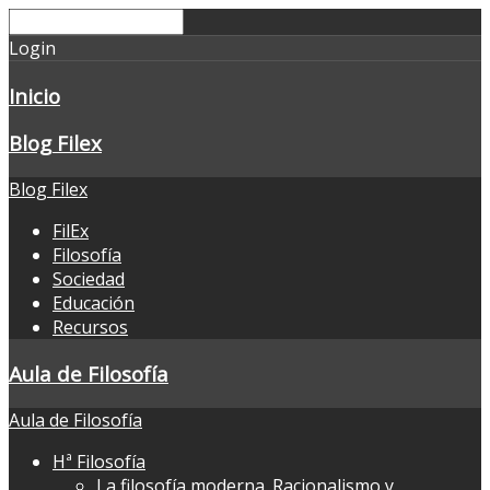
Login
Inicio
Blog Filex
Blog Filex
FilEx
Filosofía
Sociedad
Educación
Recursos
Aula de Filosofía
Aula de Filosofía
Hª Filosofía
La filosofía moderna. Racionalismo y