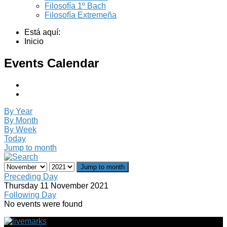
Filosofía 1º Bach
Filosofía Extremeña
Está aquí:
Inicio
Events Calendar
By Year
By Month
By Week
Today
Jump to month
Jump to month
Preceding Day
Thursday 11 November 2021
Following Day
No events were found