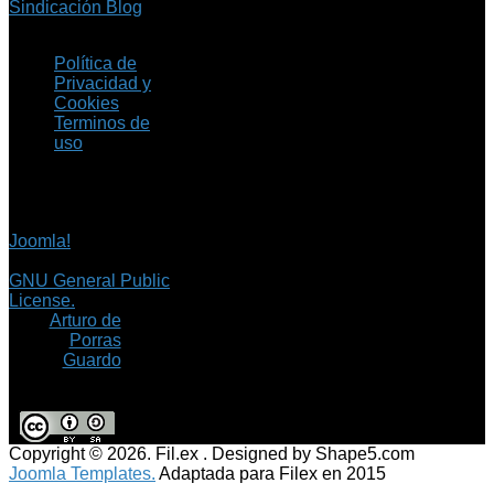
Sindicación Blog
Política de
Privacidad y
Cookies
Terminos de
uso
Copyright © 2026 Fil.ex
. Todos los derechos
reservados.
Joomla!
es software
libre, liberado bajo la
GNU General Public
License.
©
Arturo de
Porras
Guardo
Copyright © 2026. Fil.ex . Designed by Shape5.com
Joomla Templates.
Adaptada para Filex en 2015