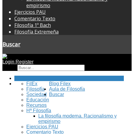
empirismo
Ejercicios PAU
Comentario Texto
Filosofía 1º Bach
Filosofía Extremeña
Buscar
Login
Register
Buscar
Inicio
FilEx
Blog Filex
Filosofía
Aula de Filosofía
Sociedad
Buscar
Educación
Recursos
Hª Filosofía
La filosofía moderna. Racionalismo y
empirismo
Ejercicios PAU
Comentario Texto