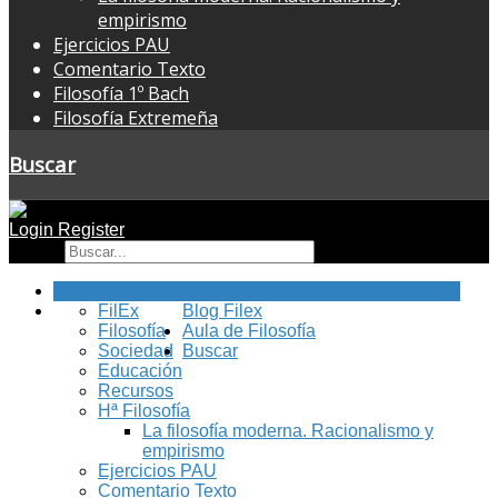
empirismo
Ejercicios PAU
Comentario Texto
Filosofía 1º Bach
Filosofía Extremeña
Buscar
Login
Register
Buscar
Inicio
FilEx
Blog Filex
Filosofía
Aula de Filosofía
Sociedad
Buscar
Educación
Recursos
Hª Filosofía
La filosofía moderna. Racionalismo y
empirismo
Ejercicios PAU
Comentario Texto