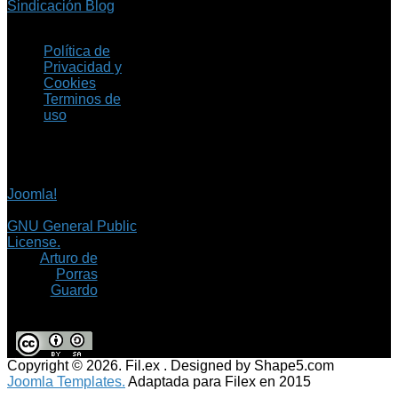
Sindicación Blog
Política de
Privacidad y
Cookies
Terminos de
uso
Copyright © 2026 Fil.ex
. Todos los derechos
reservados.
Joomla!
es software
libre, liberado bajo la
GNU General Public
License.
©
Arturo de
Porras
Guardo
Copyright © 2026. Fil.ex . Designed by Shape5.com
Joomla Templates.
Adaptada para Filex en 2015