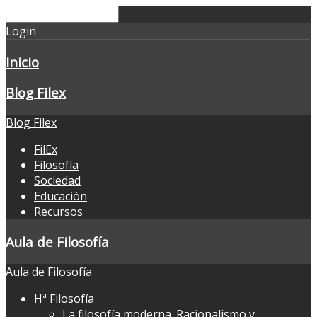
Login
Inicio
Blog Filex
Blog Filex
FilEx
Filosofía
Sociedad
Educación
Recursos
Aula de Filosofía
Aula de Filosofía
Hª Filosofía
La filosofía moderna. Racionalismo y