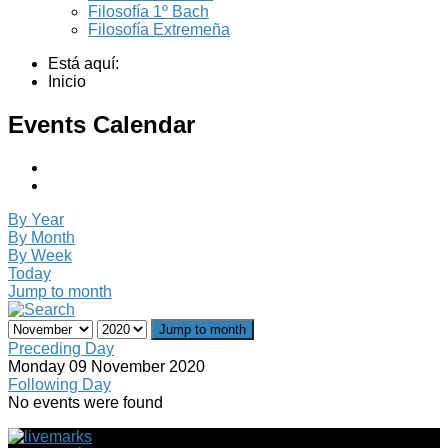
Filosofía 1º Bach
Filosofía Extremeña
Está aquí:
Inicio
Events Calendar
By Year
By Month
By Week
Today
Jump to month
Jump to month
Preceding Day
Monday 09 November 2020
Following Day
No events were found