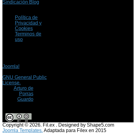
Sindicación Blog
Política de
Privacidad y
Cookies
Terminos de
uso
Copyright © 2026 Fil.ex
. Todos los derechos
reservados.
Joomla!
es software
libre, liberado bajo la
GNU General Public
License.
©
Arturo de
Porras
Guardo
Copyright © 2026. Fil.ex . Designed by Shape5.com
Joomla Templates.
Adaptada para Filex en 2015