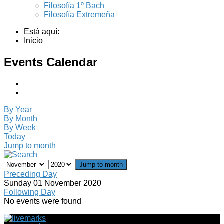
Filosofía 1º Bach
Filosofía Extremeña
Está aquí:
Inicio
Events Calendar
By Year
By Month
By Week
Today
Jump to month
Jump to month
Preceding Day
Sunday 01 November 2020
Following Day
No events were found