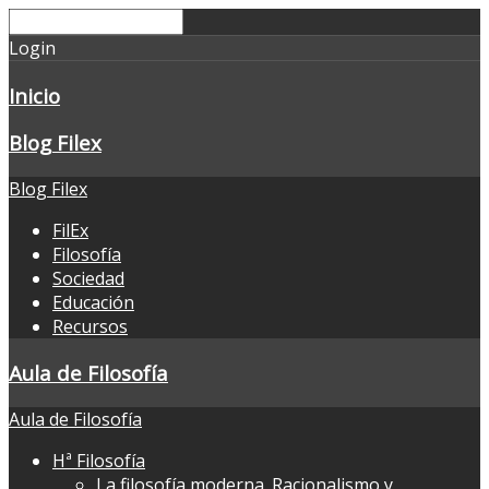
Login
Inicio
Blog Filex
Blog Filex
FilEx
Filosofía
Sociedad
Educación
Recursos
Aula de Filosofía
Aula de Filosofía
Hª Filosofía
La filosofía moderna. Racionalismo y