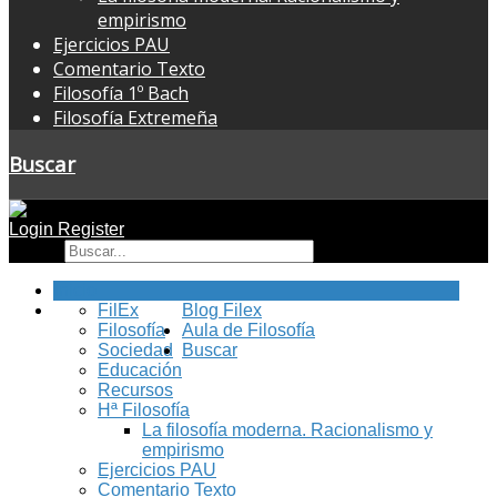
empirismo
Ejercicios PAU
Comentario Texto
Filosofía 1º Bach
Filosofía Extremeña
Buscar
Login
Register
Buscar
Inicio
FilEx
Blog Filex
Filosofía
Aula de Filosofía
Sociedad
Buscar
Educación
Recursos
Hª Filosofía
La filosofía moderna. Racionalismo y
empirismo
Ejercicios PAU
Comentario Texto