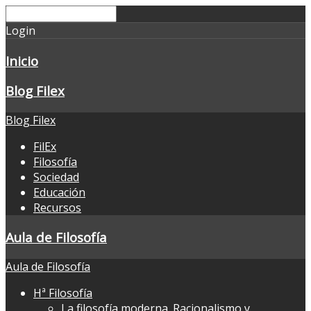
Login
Inicio
Blog Filex
Blog Filex
FilEx
Filosofía
Sociedad
Educación
Recursos
Aula de Filosofía
Aula de Filosofía
Hª Filosofía
La filosofía moderna. Racionalismo y