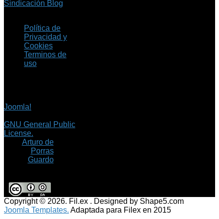
Sindicación Blog
Política de
Privacidad y
Cookies
Terminos de
uso
Copyright © 2026 Fil.ex
. Todos los derechos
reservados.
Joomla!
es software
libre, liberado bajo la
GNU General Public
License.
©
Arturo de
Porras
Guardo
Copyright © 2026. Fil.ex . Designed by Shape5.com
Joomla Templates.
Adaptada para Filex en 2015