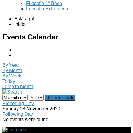
Filosofía 1º Bach
Filosofía Extremeña
Está aquí:
Inicio
Events Calendar
By Year
By Month
By Week
Today
Jump to month
Jump to month
Preceding Day
Sunday 08 November 2020
Following Day
No events were found