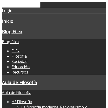
Login
Inicio
Blog Filex
Blog Filex
FilEx
Filosofía
Sociedad
Educación
Recursos
Aula de Filosofía
Aula de Filosofía
Hª Filosofía
La filosofía moderna. Racionalismo y