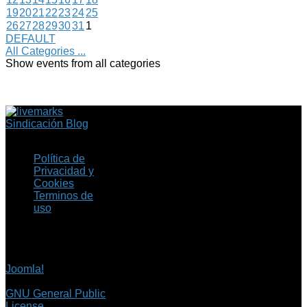
19
20
21
22
23
24
25
26
27
28
29
30
31
1
DEFAULT
All Categories ...
Show events from all categories
Sindicación Blog
Política de
Privacidad y
Cookies
Terminos de
uso
Copyright © 2026 Fil.ex
. Todos los derechos
reservados.
Joomla!
es software
libre, liberado bajo la
GNU General Public
License.