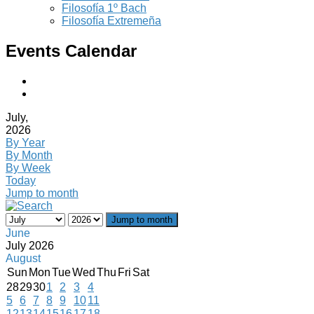
Filosofía 1º Bach
Filosofía Extremeña
Events Calendar
July,
2026
By Year
By Month
By Week
Today
Jump to month
Jump to month
June
July 2026
August
Sun
Mon
Tue
Wed
Thu
Fri
Sat
28
29
30
1
2
3
4
5
6
7
8
9
10
11
12
13
14
15
16
17
18