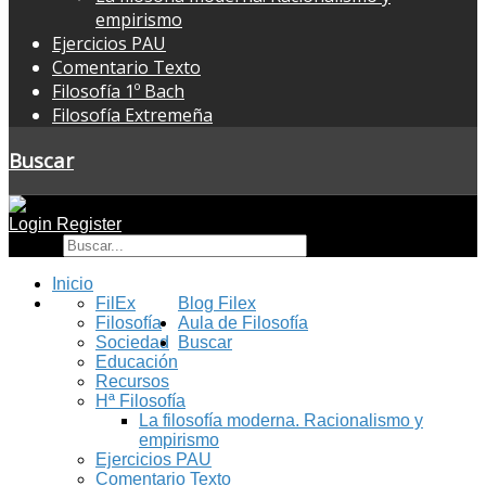
empirismo
Ejercicios PAU
Comentario Texto
Filosofía 1º Bach
Filosofía Extremeña
Buscar
Login
Register
Buscar
Inicio
FilEx
Blog Filex
Filosofía
Aula de Filosofía
Sociedad
Buscar
Educación
Recursos
Hª Filosofía
La filosofía moderna. Racionalismo y
empirismo
Ejercicios PAU
Comentario Texto