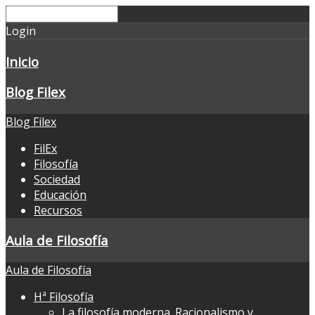
Login
Inicio
Blog Filex
Blog Filex
FilEx
Filosofía
Sociedad
Educación
Recursos
Aula de Filosofía
Aula de Filosofía
Hª Filosofía
La filosofía moderna. Racionalismo y