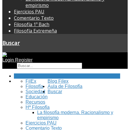
empirismo
Ejercicios PAU
Comentario Texto
Filosofía 1º Bach
Filosofía Extremeña
Buscar
Login
Register
Buscar
Inicio
FilEx
Blog Filex
Filosofía
Aula de Filosofía
Sociedad
Buscar
Educación
Recursos
Hª Filosofía
La filosofía moderna. Racionalismo y
empirismo
Ejercicios PAU
Comentario Texto