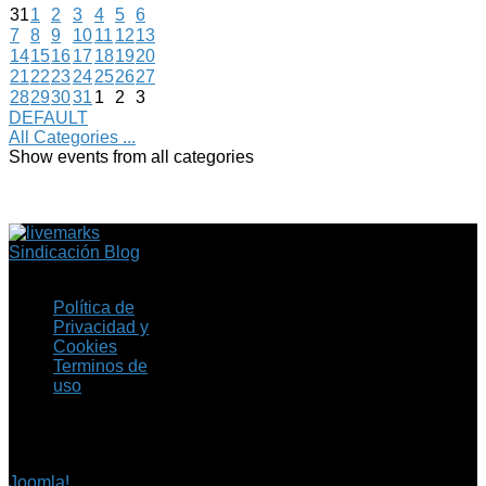
31
1
2
3
4
5
6
7
8
9
10
11
12
13
14
15
16
17
18
19
20
21
22
23
24
25
26
27
28
29
30
31
1
2
3
DEFAULT
All Categories ...
Show events from all categories
Sindicación Blog
Política de
Privacidad y
Cookies
Terminos de
uso
Copyright © 2026 Fil.ex
. Todos los derechos
reservados.
Joomla!
es software