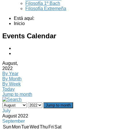
Filosofía 1º Bach
Filosofía Extremeña
Está aquí:
Inicio
Events Calendar
August,
2022
By Year
By Month
By Week
Today
Jump to month
Jump to month
July
August 2022
September
Sun
Mon
Tue
Wed
Thu
Fri
Sat