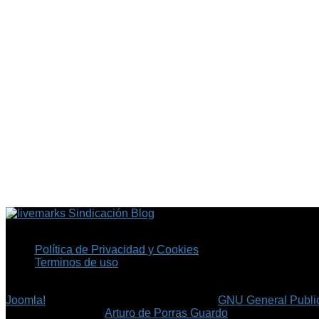
Sindicación Blog
Política de Privacidad y Cookies
Terminos de uso
Copyright © 2026 Fil.ex . Todos los derechos reservados.
Joomla!
es software libre, liberado bajo la
GNU General Public
©
Arturo de Porras Guardo