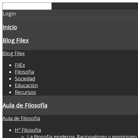
Login
Inicio
Blog Filex
Blog Filex
FilEx
Filosofía
Sociedad
Educación
Recursos
Aula de Filosofía
Aula de Filosofía
Hª Filosofía
La filosofía moderna. Racionalismo y empirismo