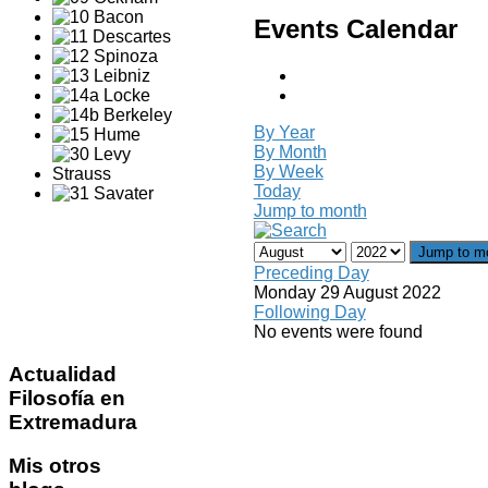
Events Calendar
By Year
By Month
By Week
Today
Jump to month
Jump to m
Preceding Day
Monday 29 August 2022
Following Day
No events were found
Actualidad
Filosofía en
Extremadura
Mis
otros