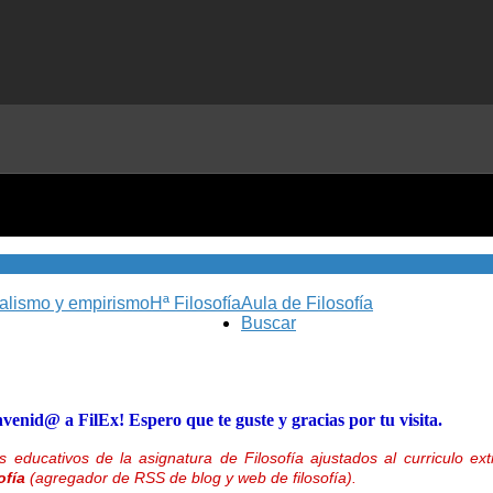
nalismo y empirismo
Hª Filosofía
Aula de Filosofía
Buscar
nvenid@ a FilEx! Espero que te guste y gracias por tu visita.
 educativos de la asignatura de Filosofía ajustados al curriculo 
ofía
(agregador de RSS de blog y web de filosofía).