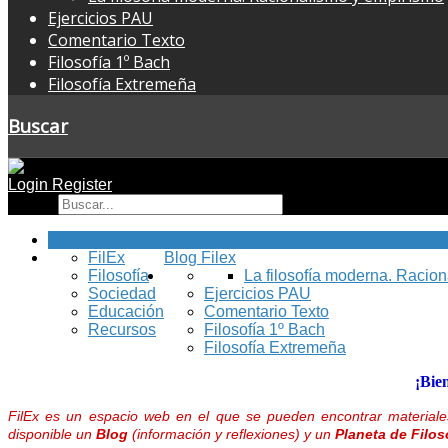
Ejercicios PAU
Comentario Texto
Filosofía 1º Bach
Filosofía Extremeña
Buscar
Login
Register
Buscar
Inicio
FilEx
Blog Filex
Filosofía
La filosofía moderna. Racio
Sociedad
Ejercicios PAU
Educación
Comentario Texto
Recursos
Filosofía 1º Bach
Filosofía Extremeña
¡Bie
FilEx es un espacio web en el que se pueden encontrar materiales
disponible un
Blog
(información y reflexiones) y un
Planeta de Filos