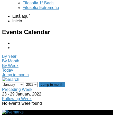
Filosofía 1º Bach
Filosofía Extremeña
Está aquí:
Inicio
Events Calendar
By Year
By Month
By Week
Today
Jump to month
Jump to month
Preceding Week
23 - 29 January, 2022
Following Week
No events were found