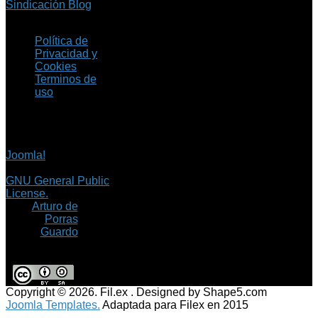
Sindicación Blog
Política de
Privacidad y
Cookies
Terminos de
uso
Copyright © 2026 Fil.ex
. Todos los derechos
reservados.
Joomla!
es software
libre, liberado bajo la
GNU General Public
License.
©
Arturo de
Porras
Guardo
Copyright © 2026. Fil.ex . Designed by Shape5.com
Joomla Templates.
Adaptada para Filex en 2015