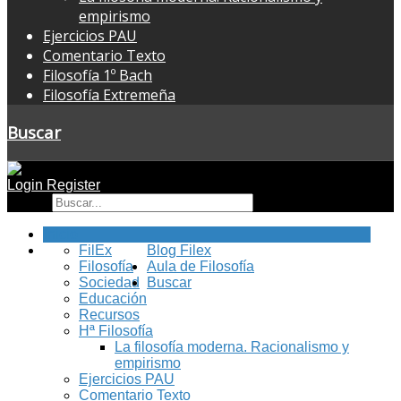
empirismo
Ejercicios PAU
Comentario Texto
Filosofía 1º Bach
Filosofía Extremeña
Buscar
Login
Register
Buscar
Inicio
FilEx
Blog Filex
Filosofía
Aula de Filosofía
Sociedad
Buscar
Educación
Recursos
Hª Filosofía
La filosofía moderna. Racionalismo y
empirismo
Ejercicios PAU
Comentario Texto