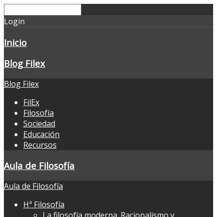
Login
Inicio
Blog Filex
Blog Filex
FilEx
Filosofía
Sociedad
Educación
Recursos
Aula de Filosofía
Aula de Filosofía
Hª Filosofía
La filosofía moderna. Racionalismo y