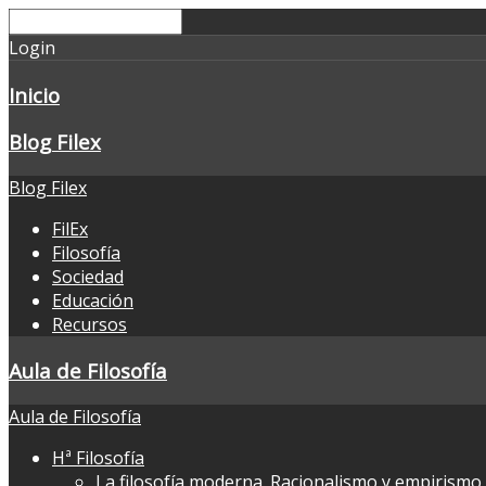
Login
Inicio
Blog Filex
Blog Filex
FilEx
Filosofía
Sociedad
Educación
Recursos
Aula de Filosofía
Aula de Filosofía
Hª Filosofía
La filosofía moderna. Racionalismo y empirismo