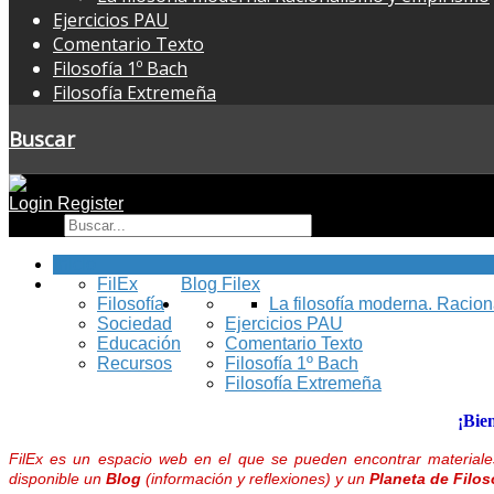
Ejercicios PAU
Comentario Texto
Filosofía 1º Bach
Filosofía Extremeña
Buscar
Login
Register
Buscar
Inicio
FilEx
Blog Filex
Filosofía
La filosofía moderna. Racio
Sociedad
Ejercicios PAU
Educación
Comentario Texto
Recursos
Filosofía 1º Bach
Filosofía Extremeña
¡Bie
FilEx es un espacio web en el que se pueden encontrar materiales
disponible un
Blog
(información y reflexiones) y un
Planeta de Filos