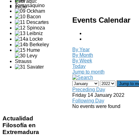
Está aquí:
Inicio
Events Calendar
By Year
By Month
By Week
Today
Jump to month
Jump to m
Preceding Day
Friday 14 January 2022
Following Day
No events were found
Actualidad
Filosofía en
Extremadura