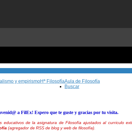
nalismo y empirismo
Hª Filosofía
Aula de Filosofía
Buscar
nvenid@ a FilEx! Espero que te guste y gracias por tu visita.
 educativos de la asignatura de Filosofía ajustados al curriculo 
ofía
(agregador de RSS de blog y web de filosofía).