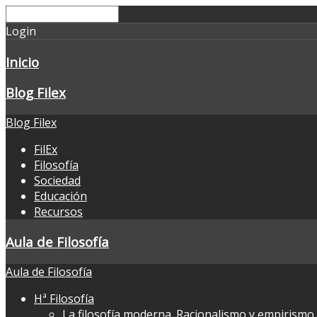
Login
Inicio
Blog Filex
Blog Filex
FilEx
Filosofía
Sociedad
Educación
Recursos
Aula de Filosofía
Aula de Filosofía
Hª Filosofía
La filosofía moderna. Racionalismo y empirismo