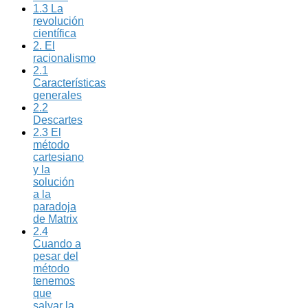
1.3 La
revolución
científica
2. El
racionalismo
2.1
Características
generales
2.2
Descartes
2.3 El
método
cartesiano
y la
solución
a la
paradoja
de Matrix
2.4
Cuando a
pesar del
método
tenemos
que
salvar la