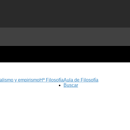
nalismo y empirismo
Hª Filosofía
Aula de Filosofía
Buscar