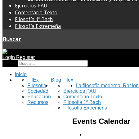
Ejercicios PAU
Comentario Texto
Filosofía 1º Bach
Filosofía Extremeña
Buscar
Login
Register
Buscar
Inicio
FilEx
Blog Filex
Filosofía
La filosofía moderna. Racio
Sociedad
Ejercicios PAU
Educación
Comentario Texto
Recursos
Filosofía 1º Bach
Filosofía Extremeña
Events Calendar