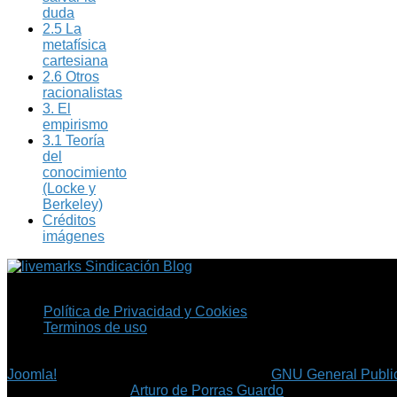
duda
2.5 La
metafísica
cartesiana
2.6 Otros
racionalistas
3. El
empirismo
3.1 Teoría
del
conocimiento
(Locke y
Berkeley)
Créditos
imágenes
Sindicación Blog
Política de Privacidad y Cookies
Terminos de uso
Copyright © 2026 Fil.ex . Todos los derechos reservados.
Joomla!
es software libre, liberado bajo la
GNU General Public
©
Arturo de Porras Guardo