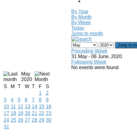
By Year
By Month
By Week
Today
Jump to month
Jump to m
Preceding Week
31 May - 06 June, 2020
Following Week
No events were found
May
2020
S
M
T
W
T
F
S
1
2
3
4
5
6
7
8
9
10
11
12
13
14
15
16
17
18
19
20
21
22
23
24
25
26
27
28
29
30
31