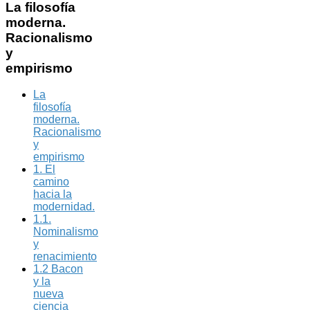
La
filosofía
moderna.
Racionalismo
y
empirismo
La
filosofía
moderna.
Racionalismo
y
empirismo
1. El
camino
hacia la
modernidad.
1.1.
Nominalismo
y
renacimiento
1.2 Bacon
y la
nueva
ciencia