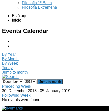
Filosofía 1º Bach
Filosofía Extremeña
Está aquí:
Inicio
Events Calendar
By Year
By Month
By Week
Today
Jump to month
Jump to month
Preceding Week
30. December 2018 - 05. January 2019
Following Week
No events were found