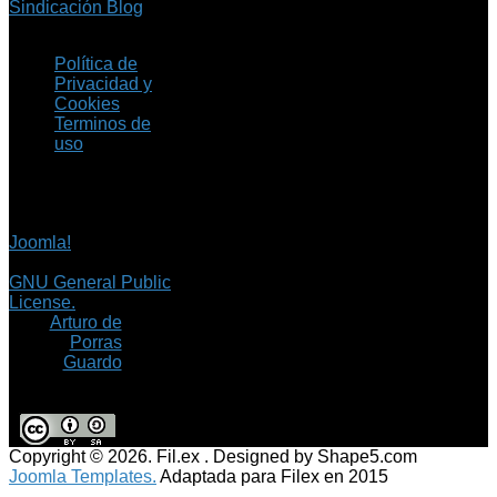
Sindicación Blog
Política de
Privacidad y
Cookies
Terminos de
uso
Copyright © 2026 Fil.ex
. Todos los derechos
reservados.
Joomla!
es software
libre, liberado bajo la
GNU General Public
License.
©
Arturo de
Porras
Guardo
Copyright © 2026. Fil.ex . Designed by Shape5.com
Joomla Templates.
Adaptada para Filex en 2015