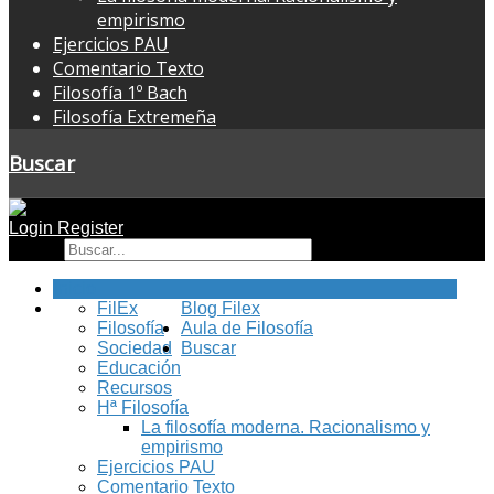
empirismo
Ejercicios PAU
Comentario Texto
Filosofía 1º Bach
Filosofía Extremeña
Buscar
Login
Register
Buscar
Inicio
FilEx
Blog Filex
Filosofía
Aula de Filosofía
Sociedad
Buscar
Educación
Recursos
Hª Filosofía
La filosofía moderna. Racionalismo y
empirismo
Ejercicios PAU
Comentario Texto