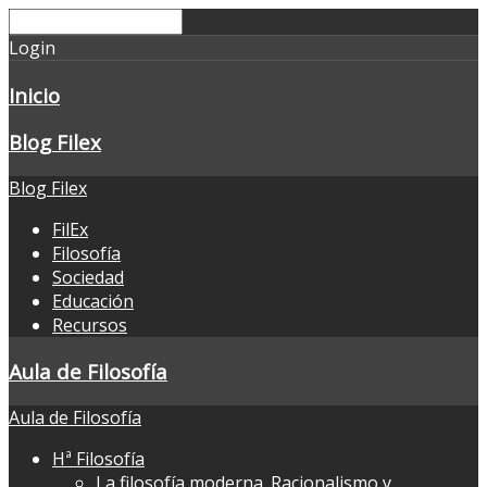
Login
Inicio
Blog Filex
Blog Filex
FilEx
Filosofía
Sociedad
Educación
Recursos
Aula de Filosofía
Aula de Filosofía
Hª Filosofía
La filosofía moderna. Racionalismo y