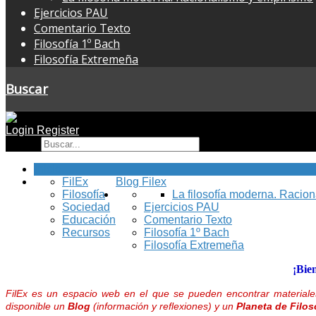
Ejercicios PAU
Comentario Texto
Filosofía 1º Bach
Filosofía Extremeña
Buscar
Login
Register
Buscar
Inicio
FilEx
Blog Filex
Filosofía
La filosofía moderna. Racio
Sociedad
Ejercicios PAU
Educación
Comentario Texto
Recursos
Filosofía 1º Bach
Filosofía Extremeña
¡Bie
FilEx es un espacio web en el que se pueden encontrar materiales
disponible un
Blog
(información y reflexiones) y un
Planeta de Filos