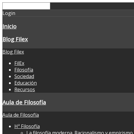
Login
Inicio
Blog Filex
Blog Filex
FilEx
Filosofía
Sociedad
Educación
Recursos
Aula de Filosofía
Aula de Filosofía
Hª Filosofía
La filosofía moderna. Racionalismo y empirismo