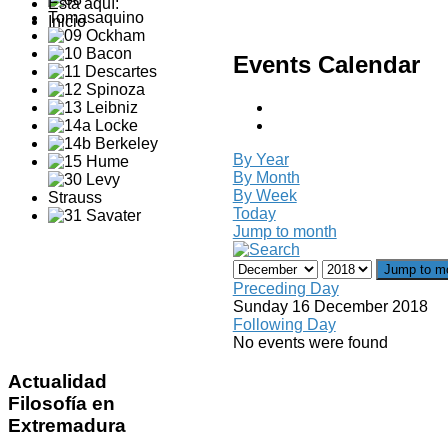
Está aquí:
Inicio
Events Calendar
By Year
By Month
By Week
Today
Jump to month
Jump to m
Preceding Day
Sunday 16 December 2018
Following Day
No events were found
Actualidad
Filosofía en
Extremadura