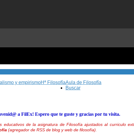
nalismo y empirismo
Hª Filosofía
Aula de Filosofía
Buscar
nvenid@ a FilEx! Espero que te guste y gracias por tu visita.
 educativos de la asignatura de Filosofía ajustados al curriculo 
ofía
(agregador de RSS de blog y web de filosofía).