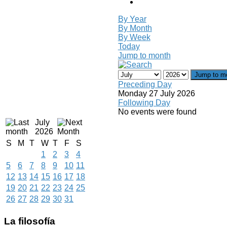
By Year
By Month
By Week
Today
Jump to month
Jump to m
Preceding Day
Monday 27 July 2026
Following Day
No events were found
July
2026
S
M
T
W
T
F
S
1
2
3
4
5
6
7
8
9
10
11
12
13
14
15
16
17
18
19
20
21
22
23
24
25
26
27
28
29
30
31
La
filosofía