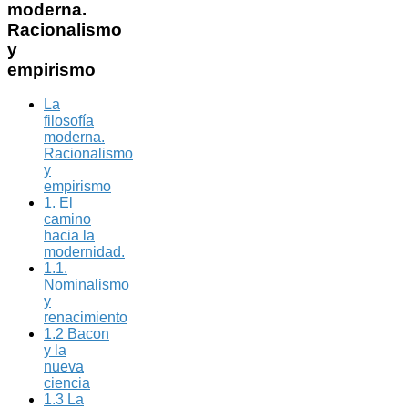
moderna.
Racionalismo
y
empirismo
La
filosofía
moderna.
Racionalismo
y
empirismo
1. El
camino
hacia la
modernidad.
1.1.
Nominalismo
y
renacimiento
1.2 Bacon
y la
nueva
ciencia
1.3 La