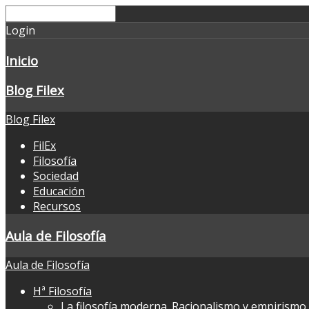
Login
Inicio
Blog Filex
Blog Filex
FilEx
Filosofía
Sociedad
Educación
Recursos
Aula de Filosofía
Aula de Filosofía
Hª Filosofía
La filosofía moderna. Racionalismo y empirismo