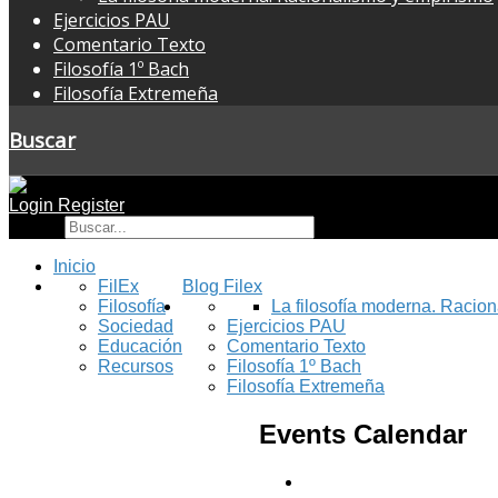
Ejercicios PAU
Comentario Texto
Filosofía 1º Bach
Filosofía Extremeña
Buscar
Login
Register
Buscar
Inicio
FilEx
Blog Filex
Filosofía
La filosofía moderna. Racio
Sociedad
Ejercicios PAU
Educación
Comentario Texto
Recursos
Filosofía 1º Bach
Filosofía Extremeña
Events Calendar