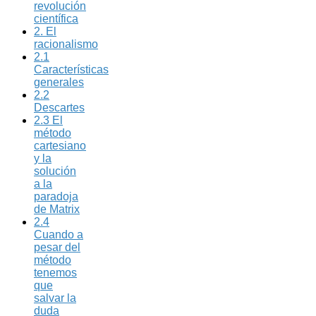
revolución
científica
2. El
racionalismo
2.1
Características
generales
2.2
Descartes
2.3 El
método
cartesiano
y la
solución
a la
paradoja
de Matrix
2.4
Cuando a
pesar del
método
tenemos
que
salvar la
duda