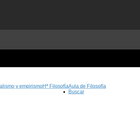
nalismo y empirismo
Hª Filosofía
Aula de Filosofía
Buscar