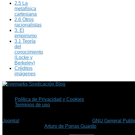
2.5 La
metafísica
cartesiana
2.6 Otros
racionalistas
3. El
empirismo
3.1 Teoría
del
conocimiento
(Locke y
Berkeley)
Créditos
imágenes
Sindicación Blog
Política de Privacidad y Cookies
Terminos de uso
Copyright © 2026 Fil.ex . Todos los derechos reservados.
Joomla!
es software libre, liberado bajo la
GNU General Public
©
Arturo de Porras Guardo