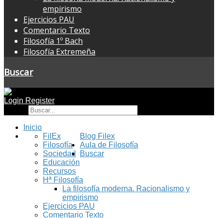
empirismo
Ejercicios PAU
Comentario Texto
Filosofía 1º Bach
Filosofía Extremeña
Buscar
Login
Register
Buscar
Inicio
FilEx
Blog Filex
Filosofía
Aula de Filosofía
Sociedad
Buscar
Educación
Recursos
Hª Filosofía
La filosofía moderna. Racionalismo y
empirismo
Ejercicios PAU
Comentario Texto