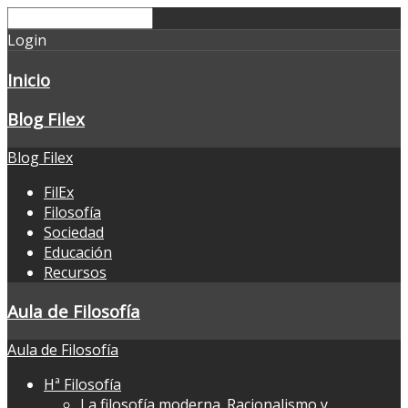
Login
Inicio
Blog Filex
Blog Filex
FilEx
Filosofía
Sociedad
Educación
Recursos
Aula de Filosofía
Aula de Filosofía
Hª Filosofía
La filosofía moderna. Racionalismo y