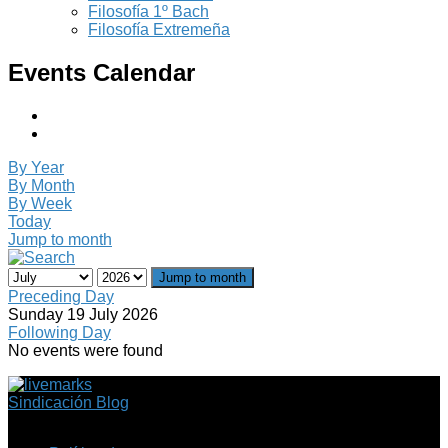
Filosofía 1º Bach
Filosofía Extremeña
Events Calendar
By Year
By Month
By Week
Today
Jump to month
Jump to month
Preceding Day
Sunday 19 July 2026
Following Day
No events were found
Sindicación Blog