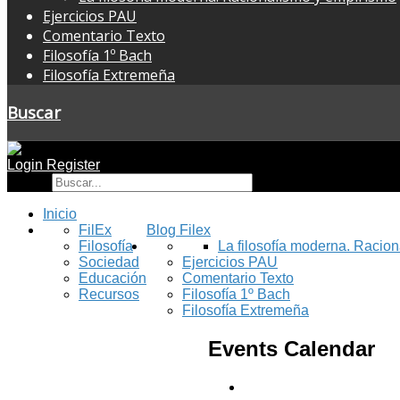
Ejercicios PAU
Comentario Texto
Filosofía 1º Bach
Filosofía Extremeña
Buscar
Login
Register
Buscar
Inicio
FilEx
Blog Filex
Filosofía
La filosofía moderna. Racio
Sociedad
Ejercicios PAU
Educación
Comentario Texto
Recursos
Filosofía 1º Bach
Filosofía Extremeña
Events Calendar