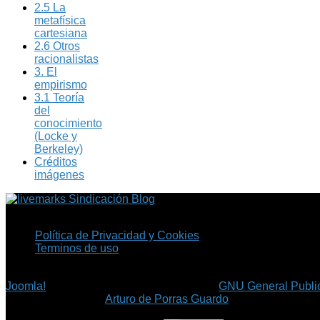
2.5 La
metafísica
cartesiana
2.6 Otros
racionalistas
3. El
empirismo
3.1 Teoría
del
conocimiento
(Locke y
Berkeley)
Créditos
imágenes
Sindicación Blog
Política de Privacidad y Cookies
Terminos de uso
Copyright © 2026 Fil.ex . Todos los derechos reservados.
Joomla!
es software libre, liberado bajo la
GNU General Public
©
Arturo de Porras Guardo