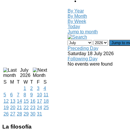
By Year
By Month
By Week
Today
Jump to month
Jump to m
Preceding Day
Saturday 18 July 2026
Following Day
No events were found
July
2026
S
M
T
W
T
F
S
1
2
3
4
5
6
7
8
9
10
11
12
13
14
15
16
17
18
19
20
21
22
23
24
25
26
27
28
29
30
31
La
filosofía