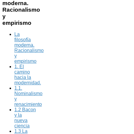
moderna.
Racionalismo
y
empirismo
La
filosofía
moderna.
Racionalismo
y
empirismo
1. El
camino
hacia la
modernidad.
1.1.
Nominalismo
y
renacimiento
1.2 Bacon
y la
nueva
ciencia
1.3 La