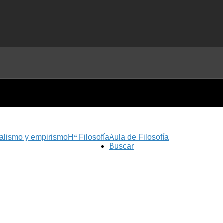
nalismo y empirismo
Hª Filosofía
Aula de Filosofía
Buscar