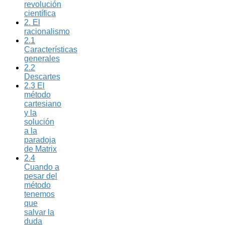
revolución
científica
2. El
racionalismo
2.1
Características
generales
2.2
Descartes
2.3 El
método
cartesiano
y la
solución
a la
paradoja
de Matrix
2.4
Cuando a
pesar del
método
tenemos
que
salvar la
duda