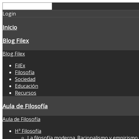
Login
Inicio
Blog Filex
Blog Filex
FilEx
Filosofía
Sociedad
Educación
Recursos
Aula de Filosofía
Aula de Filosofía
Hª Filosofía
La filosofía moderna. Racionalismo y empirismo