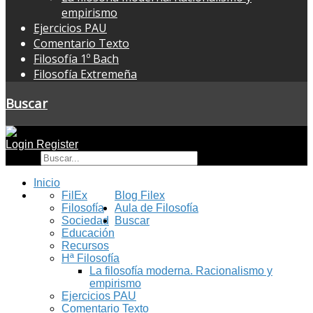
empirismo
Ejercicios PAU
Comentario Texto
Filosofía 1º Bach
Filosofía Extremeña
Buscar
Login
Register
Buscar
Inicio
FilEx
Blog Filex
Filosofía
Aula de Filosofía
Sociedad
Buscar
Educación
Recursos
Hª Filosofía
La filosofía moderna. Racionalismo y
empirismo
Ejercicios PAU
Comentario Texto