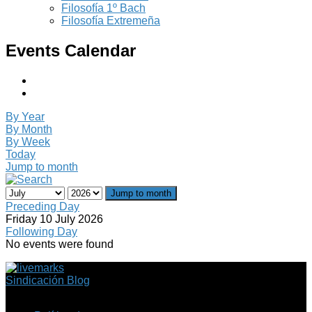
Filosofía 1º Bach
Filosofía Extremeña
Events Calendar
By Year
By Month
By Week
Today
Jump to month
Jump to month
Preceding Day
Friday 10 July 2026
Following Day
No events were found
Sindicación Blog