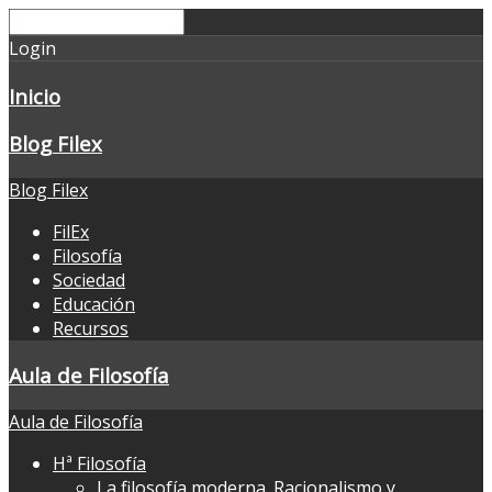
Login
Inicio
Blog Filex
Blog Filex
FilEx
Filosofía
Sociedad
Educación
Recursos
Aula de Filosofía
Aula de Filosofía
Hª Filosofía
La filosofía moderna. Racionalismo y