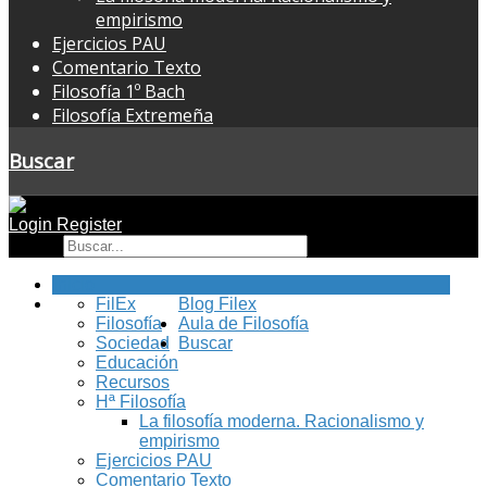
empirismo
Ejercicios PAU
Comentario Texto
Filosofía 1º Bach
Filosofía Extremeña
Buscar
Login
Register
Buscar
Inicio
FilEx
Blog Filex
Filosofía
Aula de Filosofía
Sociedad
Buscar
Educación
Recursos
Hª Filosofía
La filosofía moderna. Racionalismo y
empirismo
Ejercicios PAU
Comentario Texto