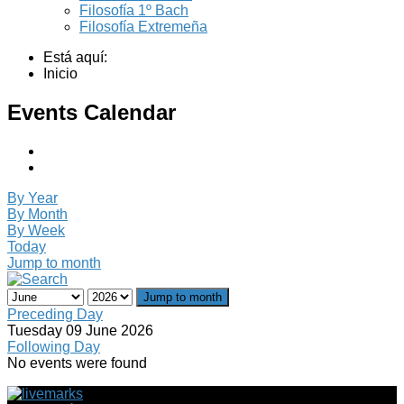
Filosofía 1º Bach
Filosofía Extremeña
Está aquí:
Inicio
Events Calendar
By Year
By Month
By Week
Today
Jump to month
Jump to month
Preceding Day
Tuesday 09 June 2026
Following Day
No events were found