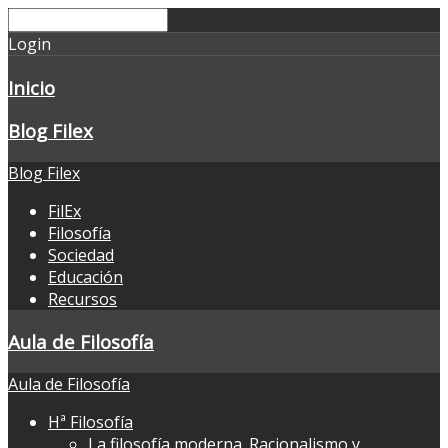
Login
Inicio
Blog Filex
Blog Filex
FilEx
Filosofía
Sociedad
Educación
Recursos
Aula de Filosofía
Aula de Filosofía
Hª Filosofía
La filosofía moderna. Racionalismo y