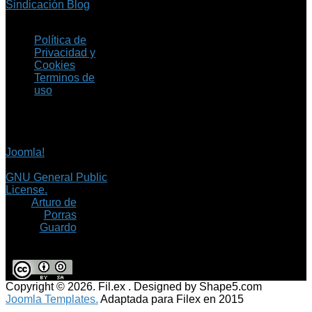
Sindicación Blog
Política de
Privacidad y
Cookies
Terminos de
uso
Copyright © 2026 Fil.ex
. Todos los derechos
reservados.
Joomla!
es software
libre, liberado bajo la
GNU General Public
License.
©
Arturo de
Porras
Guardo
Copyright © 2026. Fil.ex . Designed by Shape5.com
Joomla Templates.
Adaptada para Filex en 2015