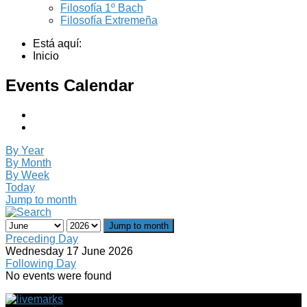
Filosofía 1º Bach
Filosofía Extremeña
Está aquí:
Inicio
Events Calendar
By Year
By Month
By Week
Today
Jump to month
Jump to month
Preceding Day
Wednesday 17 June 2026
Following Day
No events were found