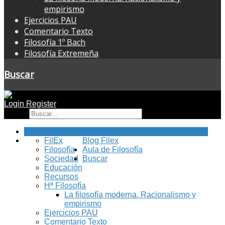
empirismo
Ejercicios PAU
Comentario Texto
Filosofía 1º Bach
Filosofía Extremeña
Buscar
Login
Register
Buscar
Inicio
FilEx
Blog Filex
Filosofía
Aula de Filosofía
Sociedad
Buscar
Educación
Recursos
Hª Filosofía
La filosofía moderna. Racionalismo y
empirismo
Ejercicios PAU
Comentario Texto