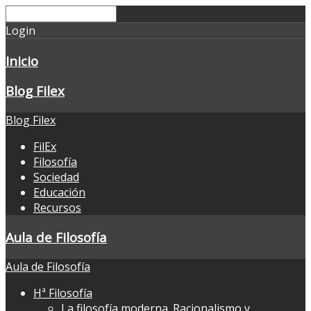
Login
Inicio
Blog Filex
Blog Filex
FilEx
Filosofía
Sociedad
Educación
Recursos
Aula de Filosofía
Aula de Filosofía
Hª Filosofía
La filosofía moderna. Racionalismo y