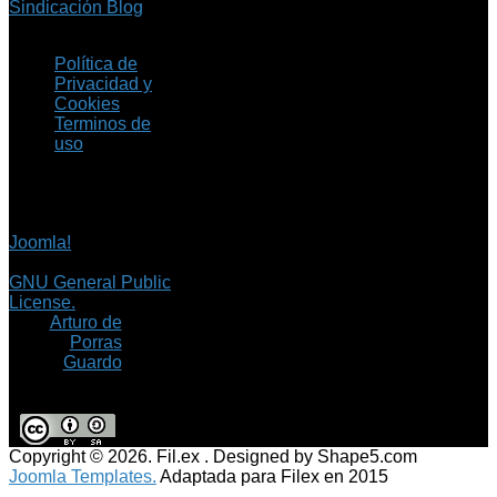
Sindicación Blog
Política de
Privacidad y
Cookies
Terminos de
uso
Copyright © 2026 Fil.ex
. Todos los derechos
reservados.
Joomla!
es software
libre, liberado bajo la
GNU General Public
License.
©
Arturo de
Porras
Guardo
Copyright © 2026. Fil.ex . Designed by Shape5.com
Joomla Templates.
Adaptada para Filex en 2015