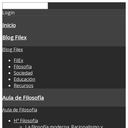
Login
Inicio
Blog Filex
Blog Filex
FilEx
Filosofía
Sociedad
Educación
Recursos
Aula de Filosofía
Aula de Filosofía
Hª Filosofía
La filosofía moderna. Racionalismo y