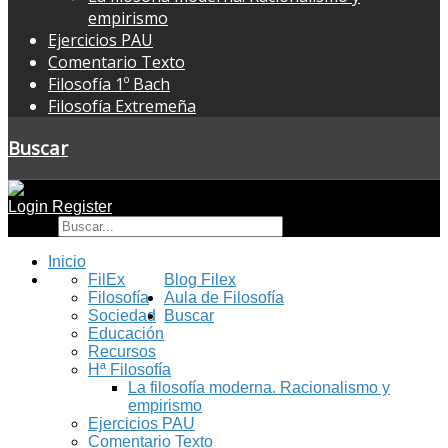
empirismo
Ejercicios PAU
Comentario Texto
Filosofía 1º Bach
Filosofía Extremeña
Buscar
Login
Register
Buscar
Inicio
FilEx
Blog Filex
Filosofía
Aula de Filosofía
Sociedad
Buscar
Educación
Recursos
Hª Filosofía
La filosofía moderna. Racionalismo y
empirismo
Ejercicios PAU
Comentario Texto