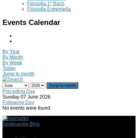
Filosofía 1º Bach
Filosofía Extremeña
Events Calendar
By Year
By Month
By Week
Today
Jump to month
Jump to month
Preceding Day
Sunday 07 June 2026
Following Day
No events were found
Sindicación Blog