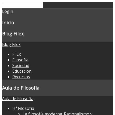
Login
Inicio
Blog Filex
Blog Filex
FilEx
Filosofía
Sociedad
Educación
Recursos
Aula de Filosofía
Aula de Filosofía
Hª Filosofía
La filosofía moderna. Racionalismo y