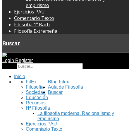
empirismo
Ejercicios PAU
Comentario Texto
Filosofía 1º Bach
Filosofía Extremeña
Buscar
Login
Register
Buscar
Inicio
FilEx
Blog Filex
Filosofía
Aula de Filosofía
Sociedad
Buscar
Educación
Recursos
Hª Filosofía
La filosofía moderna. Racionalismo y
empirismo
Ejercicios PAU
Comentario Texto