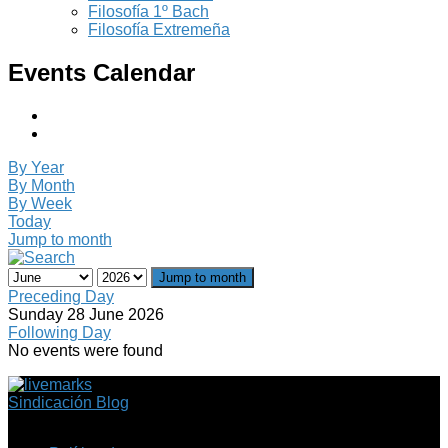
Filosofía 1º Bach
Filosofía Extremeña
Events Calendar
By Year
By Month
By Week
Today
Jump to month
Jump to month
Preceding Day
Sunday 28 June 2026
Following Day
No events were found
Sindicación Blog