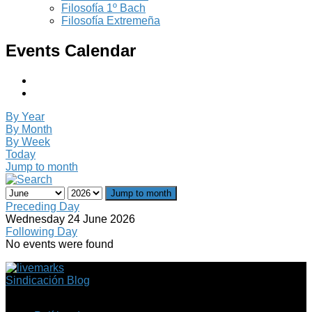
Filosofía 1º Bach
Filosofía Extremeña
Events Calendar
By Year
By Month
By Week
Today
Jump to month
Jump to month
Preceding Day
Wednesday 24 June 2026
Following Day
No events were found
Sindicación Blog