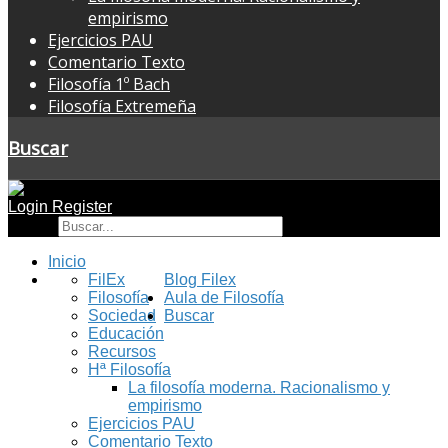
empirismo
Ejercicios PAU
Comentario Texto
Filosofía 1º Bach
Filosofía Extremeña
Buscar
Login
Register
Buscar
Inicio
FilEx
Blog Filex
Filosofía
Aula de Filosofía
Sociedad
Buscar
Educación
Recursos
Hª Filosofía
La filosofía moderna. Racionalismo y
empirismo
Ejercicios PAU
Comentario Texto