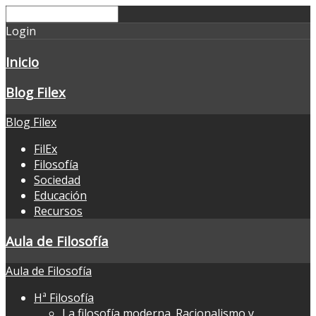
Login
Inicio
Blog Filex
Blog Filex
FilEx
Filosofía
Sociedad
Educación
Recursos
Aula de Filosofía
Aula de Filosofía
Hª Filosofía
La filosofía moderna. Racionalismo y