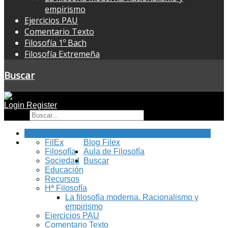
empirismo
Ejercicios PAU
Comentario Texto
Filosofía 1º Bach
Filosofía Extremeña
Buscar
Login
Register
Buscar
Inicio
FilEx
Blog Filex
Filosofía
Aula de Filosofía
Sociedad
Buscar
Educación
Recursos
Hª Filosofía
La filosofía moderna. Racionalismo y
empirismo
Ejercicios PAU
Comentario Texto