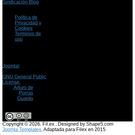
Sindicación Blog
Política de
Privacidad y
Cookies
Terminos de
uso
Copyright © 2026 Fil.ex
. Todos los derechos
reservados.
Joomla!
es software
libre, liberado bajo la
GNU General Public
License.
©
Arturo de
Porras
Guardo
Copyright © 2026. Fil.ex . Designed by Shape5.com
Joomla Templates.
Adaptada para Filex en 2015