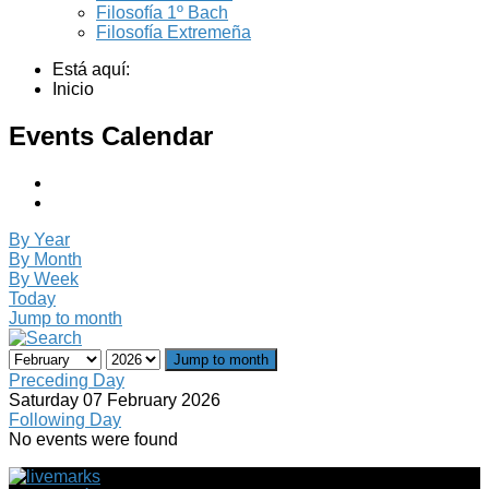
Filosofía 1º Bach
Filosofía Extremeña
Está aquí:
Inicio
Events Calendar
By Year
By Month
By Week
Today
Jump to month
Jump to month
Preceding Day
Saturday 07 February 2026
Following Day
No events were found