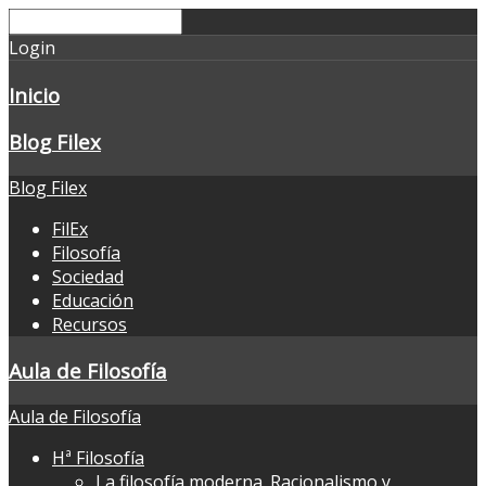
Login
Inicio
Blog Filex
Blog Filex
FilEx
Filosofía
Sociedad
Educación
Recursos
Aula de Filosofía
Aula de Filosofía
Hª Filosofía
La filosofía moderna. Racionalismo y