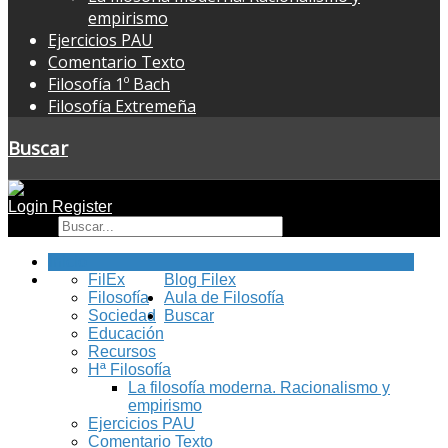
empirismo
Ejercicios PAU
Comentario Texto
Filosofía 1º Bach
Filosofía Extremeña
Buscar
Login
Register
Buscar
Inicio
FilEx
Blog Filex
Filosofía
Aula de Filosofía
Sociedad
Buscar
Educación
Recursos
Hª Filosofía
La filosofía moderna. Racionalismo y
empirismo
Ejercicios PAU
Comentario Texto