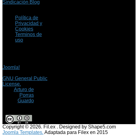
Sindicación Blog
Política de
Privacidad y
Cookies
Terminos de
uso
Copyright © 2026 Fil.ex
. Todos los derechos
reservados.
Joomla!
es software
libre, liberado bajo la
GNU General Public
License.
©
Arturo de
Porras
Guardo
Copyright © 2026. Fil.ex . Designed by Shape5.com
Joomla Templates.
Adaptada para Filex en 2015