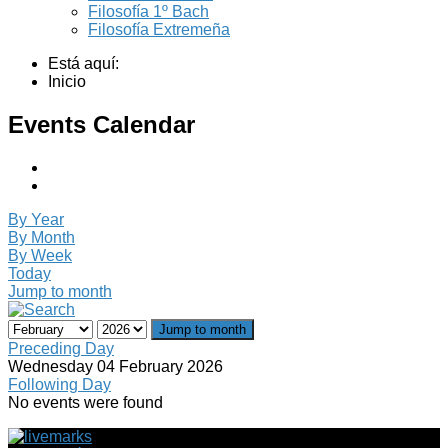
Filosofía 1º Bach
Filosofía Extremeña
Está aquí:
Inicio
Events Calendar
By Year
By Month
By Week
Today
Jump to month
Jump to month
Preceding Day
Wednesday 04 February 2026
Following Day
No events were found