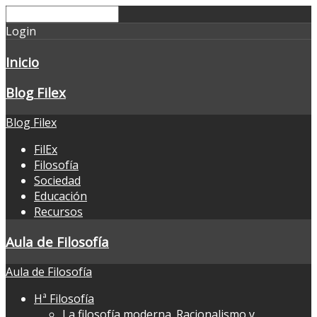
Login
Inicio
Blog Filex
Blog Filex
FilEx
Filosofía
Sociedad
Educación
Recursos
Aula de Filosofía
Aula de Filosofía
Hª Filosofía
La filosofía moderna. Racionalismo y