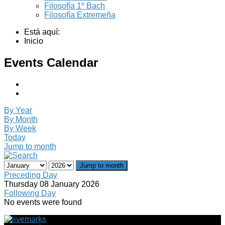
Filosofía 1º Bach
Filosofía Extremeña
Está aquí:
Inicio
Events Calendar
By Year
By Month
By Week
Today
Jump to month
Jump to month
Preceding Day
Thursday 08 January 2026
Following Day
No events were found