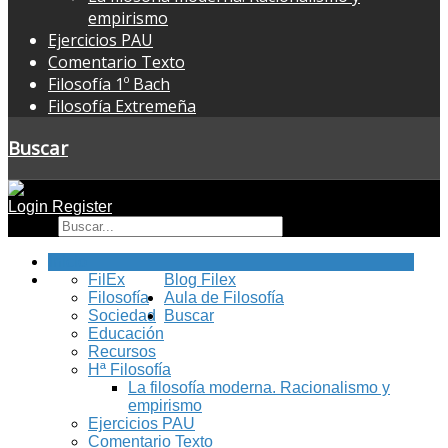
empirismo
Ejercicios PAU
Comentario Texto
Filosofía 1º Bach
Filosofía Extremeña
Buscar
Login
Register
Buscar
Inicio
FilEx
Blog Filex
Filosofía
Aula de Filosofía
Sociedad
Buscar
Educación
Recursos
Hª Filosofía
La filosofía moderna. Racionalismo y
empirismo
Ejercicios PAU
Comentario Texto