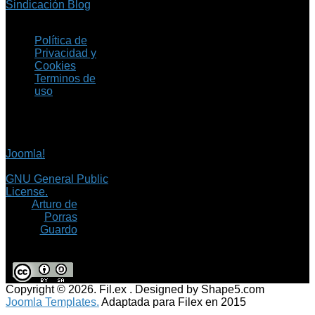
Sindicación Blog
Política de
Privacidad y
Cookies
Terminos de
uso
Copyright © 2026 Fil.ex
. Todos los derechos
reservados.
Joomla!
es software
libre, liberado bajo la
GNU General Public
License.
©
Arturo de
Porras
Guardo
Copyright © 2026. Fil.ex . Designed by Shape5.com
Joomla Templates.
Adaptada para Filex en 2015