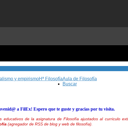
nalismo y empirismo
Hª Filosofía
Aula de Filosofía
Buscar
nvenid@ a FilEx! Espero que te guste y gracias por tu visita.
 educativos de la asignatura de Filosofía ajustados al curriculo 
ofía
(agregador de RSS de blog y web de filosofía).