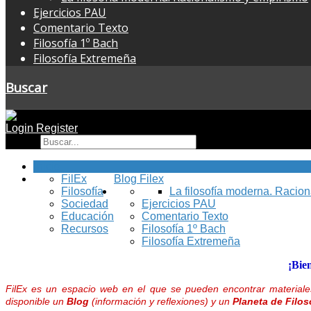
Ejercicios PAU
Comentario Texto
Filosofía 1º Bach
Filosofía Extremeña
Buscar
Login
Register
Buscar
Inicio
FilEx
Blog Filex
Filosofía
La filosofía moderna. Racio
Sociedad
Ejercicios PAU
Educación
Comentario Texto
Recursos
Filosofía 1º Bach
Filosofía Extremeña
¡Bie
FilEx es un espacio web en el que se pueden encontrar materiales
disponible un
Blog
(información y reflexiones) y un
Planeta de Filos