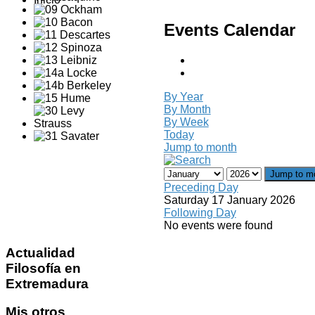
Events Calendar
By Year
By Month
By Week
Today
Jump to month
Jump to m
Preceding Day
Saturday 17 January 2026
Following Day
No events were found
Actualidad
Filosofía en
Extremadura
Mis
otros