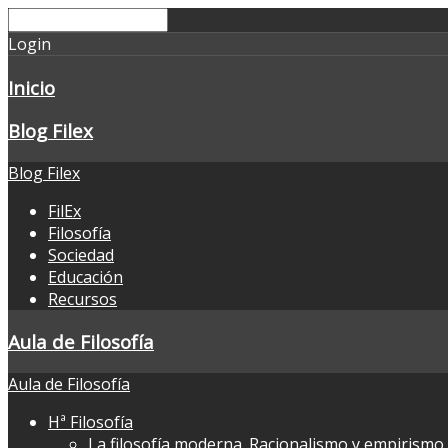
Login
Inicio
Blog Filex
Blog Filex
FilEx
Filosofía
Sociedad
Educación
Recursos
Aula de Filosofía
Aula de Filosofía
Hª Filosofía
La filosofía moderna. Racionalismo y empirismo