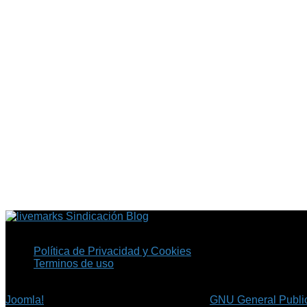
Sindicación Blog
Política de Privacidad y Cookies
Terminos de uso
Copyright © 2026 Fil.ex . Todos los derechos reservados.
Joomla!
es software libre, liberado bajo la
GNU General Public