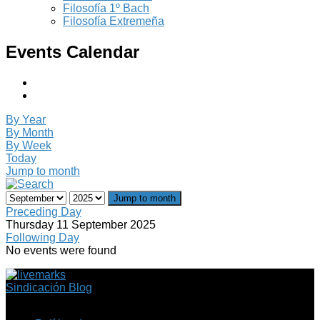
Filosofía 1º Bach
Filosofía Extremeña
Events Calendar
By Year
By Month
By Week
Today
Jump to month
Jump to month
Preceding Day
Thursday 11 September 2025
Following Day
No events were found
Sindicación Blog