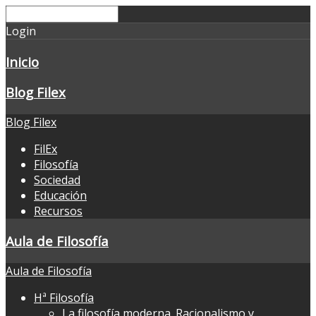
Login
Inicio
Blog Filex
Blog Filex
FilEx
Filosofía
Sociedad
Educación
Recursos
Aula de Filosofía
Aula de Filosofía
Hª Filosofía
La filosofía moderna. Racionalismo y