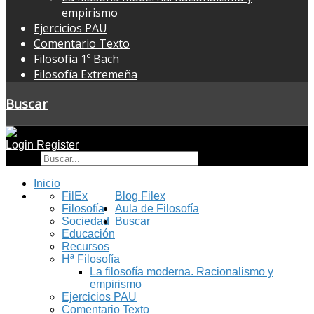
empirismo
Ejercicios PAU
Comentario Texto
Filosofía 1º Bach
Filosofía Extremeña
Buscar
Login
Register
Buscar
Inicio
FilEx
Blog Filex
Filosofía
Aula de Filosofía
Sociedad
Buscar
Educación
Recursos
Hª Filosofía
La filosofía moderna. Racionalismo y
empirismo
Ejercicios PAU
Comentario Texto