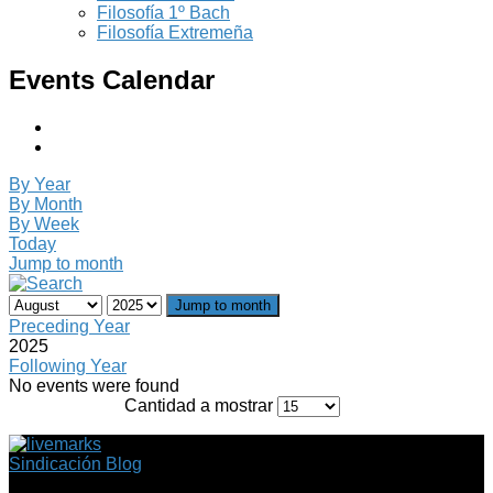
Filosofía 1º Bach
Filosofía Extremeña
Events Calendar
By Year
By Month
By Week
Today
Jump to month
Jump to month
Preceding Year
2025
Following Year
No events were found
Cantidad a mostrar
Sindicación Blog