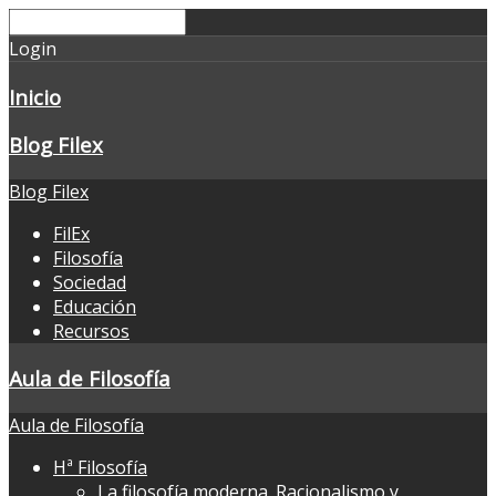
Login
Inicio
Blog Filex
Blog Filex
FilEx
Filosofía
Sociedad
Educación
Recursos
Aula de Filosofía
Aula de Filosofía
Hª Filosofía
La filosofía moderna. Racionalismo y