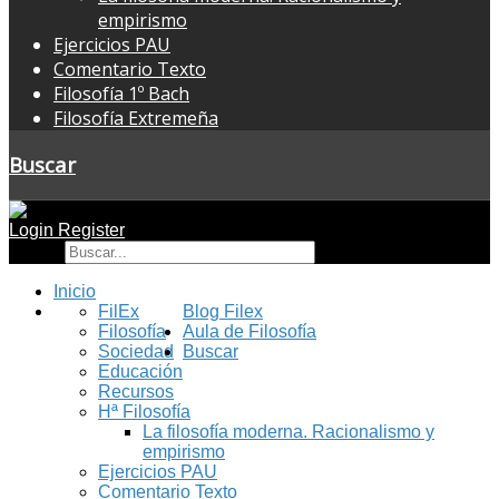
empirismo
Ejercicios PAU
Comentario Texto
Filosofía 1º Bach
Filosofía Extremeña
Buscar
Login
Register
Buscar
Inicio
FilEx
Blog Filex
Filosofía
Aula de Filosofía
Sociedad
Buscar
Educación
Recursos
Hª Filosofía
La filosofía moderna. Racionalismo y
empirismo
Ejercicios PAU
Comentario Texto