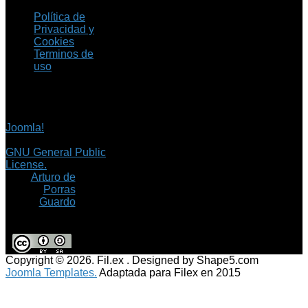
Política de
Privacidad y
Cookies
Terminos de
uso
Copyright © 2026 Fil.ex
. Todos los derechos
reservados.
Joomla!
es software
libre, liberado bajo la
GNU General Public
License.
©
Arturo de
Porras
Guardo
Copyright © 2026. Fil.ex . Designed by Shape5.com
Joomla Templates.
Adaptada para Filex en 2015