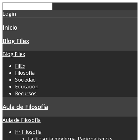
Login
Inicio
Blog Filex
Blog Filex
FilEx
Filosofía
Sociedad
Educación
Recursos
Aula de Filosofía
Aula de Filosofía
Hª Filosofía
La filosofía moderna. Racionalismo y