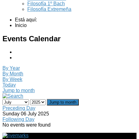
Filosofía 1º Bach
Filosofía Extremeña
Está aquí:
Inicio
Events Calendar
By Year
By Month
By Week
Today
Jump to month
Jump to month
Preceding Day
Sunday 06 July 2025
Following Day
No events were found