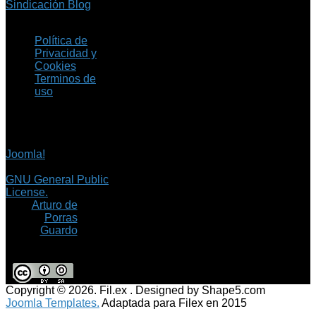
Sindicación Blog
Política de
Privacidad y
Cookies
Terminos de
uso
Copyright © 2026 Fil.ex
. Todos los derechos
reservados.
Joomla!
es software
libre, liberado bajo la
GNU General Public
License.
©
Arturo de
Porras
Guardo
Copyright © 2026. Fil.ex . Designed by Shape5.com
Joomla Templates.
Adaptada para Filex en 2015