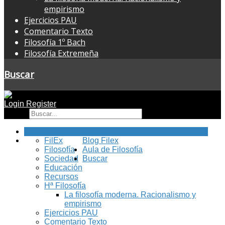
empirismo
Ejercicios PAU
Comentario Texto
Filosofía 1º Bach
Filosofía Extremeña
Buscar
Login
Register
Buscar
Inicio
FilEx
Blog Filex
Filosofía
Aula de Filosofía
Sociedad
Buscar
Educación
Recursos
Hª Filosofía
La filosofía moderna. Racionalismo y
empirismo
Ejercicios PAU
Comentario Texto