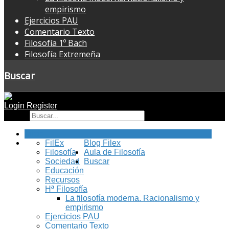
empirismo
Ejercicios PAU
Comentario Texto
Filosofía 1º Bach
Filosofía Extremeña
Buscar
Login
Register
Buscar
Inicio
FilEx
Blog Filex
Filosofía
Aula de Filosofía
Sociedad
Buscar
Educación
Recursos
Hª Filosofía
La filosofía moderna. Racionalismo y
empirismo
Ejercicios PAU
Comentario Texto