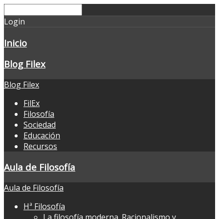
Login
Inicio
Blog Filex
Blog Filex
FilEx
Filosofía
Sociedad
Educación
Recursos
Aula de Filosofía
Aula de Filosofía
Hª Filosofía
La filosofía moderna. Racionalismo y