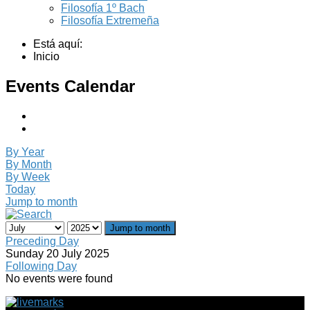
Filosofía 1º Bach
Filosofía Extremeña
Está aquí:
Inicio
Events Calendar
By Year
By Month
By Week
Today
Jump to month
Jump to month
Preceding Day
Sunday 20 July 2025
Following Day
No events were found