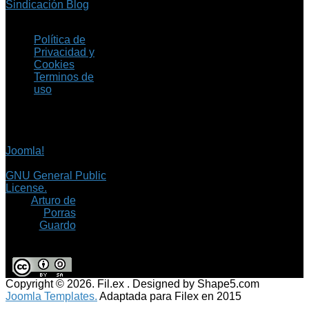
Sindicación Blog
Política de
Privacidad y
Cookies
Terminos de
uso
Copyright © 2026 Fil.ex
. Todos los derechos
reservados.
Joomla!
es software
libre, liberado bajo la
GNU General Public
License.
©
Arturo de
Porras
Guardo
Copyright © 2026. Fil.ex . Designed by Shape5.com
Joomla Templates.
Adaptada para Filex en 2015