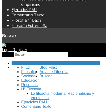
empirismo
Ejercicios PAU
Comentario Texto
Filosofía 1º Bach
Filosofía Extremeña
Buscar
Login
Register
Buscar
Inicio
FilEx
Blog Filex
Filosofía
Aula de Filosofía
Sociedad
Buscar
Educación
Recursos
Hª Filosofía
La filosofía moderna. Racionalismo y
empirismo
Ejercicios PAU
Comentario Texto