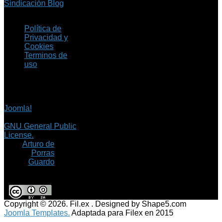
Sindicación Blog
Política de
Privacidad y
Cookies
Terminos de
uso
Copyright © 2026 Fil.ex
. Todos los derechos
reservados.
Joomla!
es software
libre, liberado bajo la
GNU General Public
License.
©
Arturo de
Porras
Guardo
Copyright © 2026. Fil.ex . Designed by Shape5.com
Joomla Templates.
Adaptada para Filex en 2015