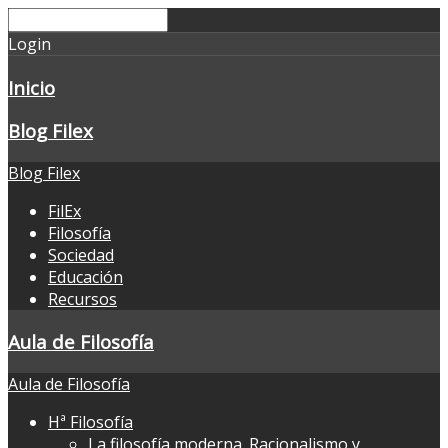
Login
Inicio
Blog Filex
Blog Filex
FilEx
Filosofía
Sociedad
Educación
Recursos
Aula de Filosofía
Aula de Filosofía
Hª Filosofía
La filosofía moderna. Racionalismo y