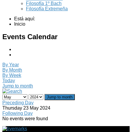
Filosofía 1º Bach
Filosofía Extremeña
Está aquí:
Inicio
Events Calendar
By Year
By Month
By Week
Today
Jump to month
Jump to month
Preceding Day
Thursday 23 May 2024
Following Day
No events were found