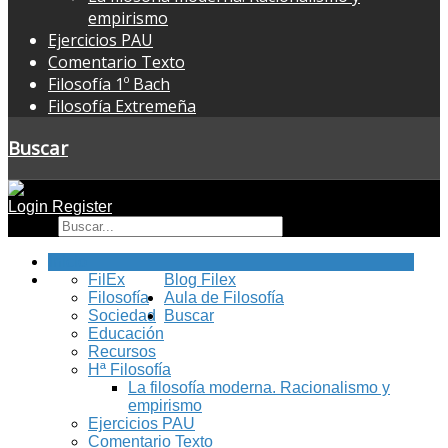
empirismo
Ejercicios PAU
Comentario Texto
Filosofía 1º Bach
Filosofía Extremeña
Buscar
Login
Register
Buscar
Inicio
FilEx
Blog Filex
Filosofía
Aula de Filosofía
Sociedad
Buscar
Educación
Recursos
Hª Filosofía
La filosofía moderna. Racionalismo y
empirismo
Ejercicios PAU
Comentario Texto