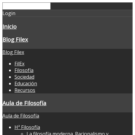
Login
Inicio
Blog Filex
Blog Filex
FilEx
Filosofía
Sociedad
Educación
Recursos
Aula de Filosofía
Aula de Filosofía
Hª Filosofía
La filosofía moderna. Racionalismo y