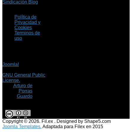
Sindicación Blog
Política de
Privacidad y
Cookies
Terminos de
uso
Copyright © 2026 Fil.ex
. Todos los derechos
reservados.
Joomla!
es software
libre, liberado bajo la
GNU General Public
License.
©
Arturo de
Porras
Guardo
Copyright © 2026. Fil.ex . Designed by Shape5.com
Joomla Templates.
Adaptada para Filex en 2015