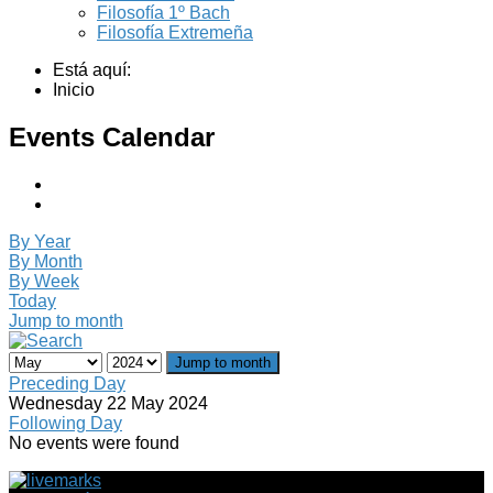
Filosofía 1º Bach
Filosofía Extremeña
Está aquí:
Inicio
Events Calendar
By Year
By Month
By Week
Today
Jump to month
Jump to month
Preceding Day
Wednesday 22 May 2024
Following Day
No events were found