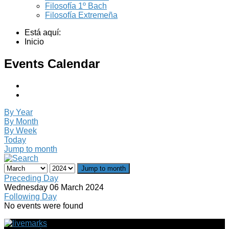
Filosofía 1º Bach
Filosofía Extremeña
Está aquí:
Inicio
Events Calendar
By Year
By Month
By Week
Today
Jump to month
Jump to month
Preceding Day
Wednesday 06 March 2024
Following Day
No events were found