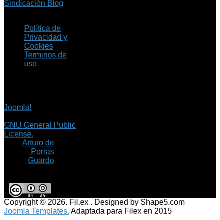
Sindicación Blog
Política de
Privacidad y
Cookies
Terminos de
uso
Copyright © 2026 Fil.ex
. Todos los derechos
reservados.
Joomla!
es software
libre, liberado bajo la
GNU General Public
License.
©
Arturo de
Porras
Guardo
Copyright © 2026. Fil.ex . Designed by Shape5.com
Joomla Templates.
Adaptada para Filex en 2015