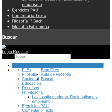
empirismo
Ejercicios PAU
Comentario Texto
Filosofía 1º Bach
Filosofía Extremeña
Buscar
Login
Register
Buscar
Inicio
FilEx
Blog Filex
Filosofía
Aula de Filosofía
Sociedad
Buscar
Educación
Recursos
Hª Filosofía
La filosofía moderna. Racionalismo y
empirismo
Ejercicios PAU
Comentario Texto