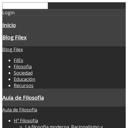
Login
Inicio
Blog Filex
Blog Filex
FilEx
Filosofía
Sociedad
Educación
Recursos
Aula de Filosofía
Aula de Filosofía
Hª Filosofía
La filosofía moderna. Racionalismo y