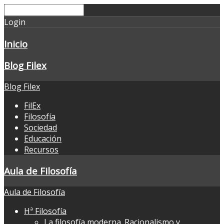
Login
Inicio
Blog Filex
Blog Filex
FilEx
Filosofía
Sociedad
Educación
Recursos
Aula de Filosofía
Aula de Filosofía
Hª Filosofía
La filosofía moderna. Racionalismo y