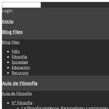
Login
Inicio
Blog Filex
Blog Filex
FilEx
Filosofía
Sociedad
Educación
Recursos
Aula de Filosofía
Aula de Filosofía
Hª Filosofía
La filosofía moderna. Racionalismo y empirismo