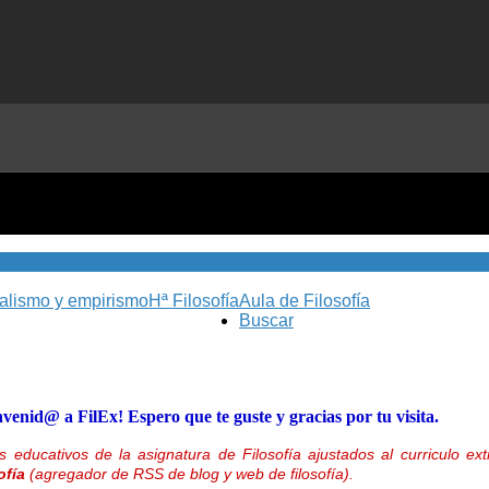
nalismo y empirismo
Hª Filosofía
Aula de Filosofía
Buscar
nvenid@ a FilEx! Espero que te guste y gracias por tu visita.
 educativos de la asignatura de Filosofía ajustados al curriculo 
ofía
(agregador de RSS de blog y web de filosofía).