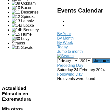
Events Calendar
By Year
By Month
By Week
Today
Jump to month
Jump to m
Preceding Day
Saturday 24 February 2024
Following Day
No events were found
Actualidad
Filosofía en
Extremadura
Mis
otros