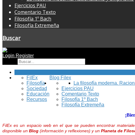
Ejercicios PAU
Comentario Texto
Filosofía 1º Bach
Filosofía Extremeña
Buscar
Login
Register
Buscar
Inicio
FilEx
Blog Filex
Filosofía
La filosofía moderna. Racio
Sociedad
Ejercicios PAU
Educación
Comentario Texto
Recursos
Filosofía 1º Bach
Filosofía Extremeña
¡Bie
FilEx es un espacio web en el que se pueden encontrar materiales
disponible un
Blog
(información y reflexiones) y un
Planeta de Filos