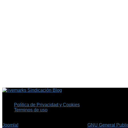
Sindicación Blog
Política de Privacidad y Cookies
Terminos de uso
Copyright © 2026 Fil.ex . Todos los derechos reservados.
Joomla!
es software libre, liberado bajo la
GNU General Public